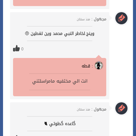
مجهول :
منذ سنتان
وينج.لخاطر النبي محمد وين تغطين 🤨
0
قطه :
انت الي مختفيه مامراسلتني
مجهول :
منذ سنتان
گاعده گطوتي 🐈