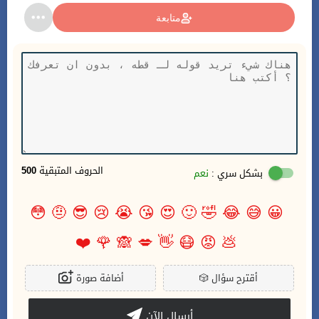
متابعة
الحروف المتبقية
500
بشكل سري :
نعم
😳
🤨
😎
😢
😭
😘
😍
🙂
🤣
😂
😅
😀
❤️
🌹
🙈
💋
👋
😷
😡
💩
أقترح سؤال
🎲
أضافة صورة
أرسال الآن