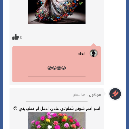
0
قطه :
😱😱😱😱
مجهول :
منذ سنتان
احم احم شونچ گطوتي عادي ادخل لو تطرديني 🥹