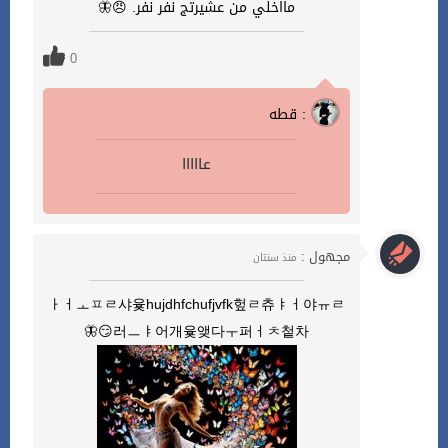
مااخلي من عشيرتج نفر نفر. 😠🦋
0
قطه :
عااااا
مجهول :
منذ سنتان
ㅏㅓㅗㅍㄹ샤윷hujdhfchufjvfk헢ㄹ츄ㅑㅓ야ㅠㄹ
러ㅡㅑ어개윷앶다ㅜ퍼ㅓㅊ첱차😏🦋