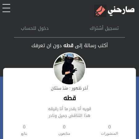
الرئيسية
تسجيل أشتراك
دخول للحساب
أشتراك
أكتب رسالة إلى
قطه
دون ان تعرفك
تسجل الدخول
بحث
أخر ظهور : منذ سنتان
تعليمات
قطه
قويه أنا بقدر ما أنا رقيقه
اتصل بنا
هذا التناقض جميل ونادر
0
0
0
المنشورات
متابعون
يتابع