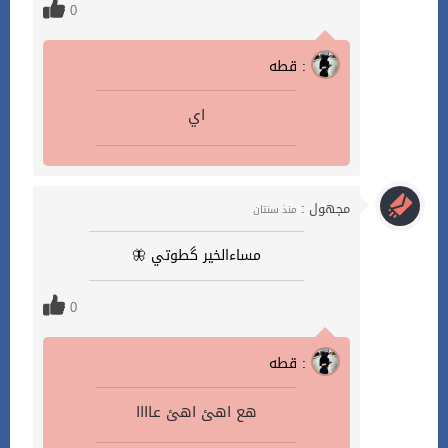
0
قطه :
اي
مجهول :
منذ سنتان
مساءالخير گطوتي 🦋
0
قطه :
هع اهئ اهئ عاااا