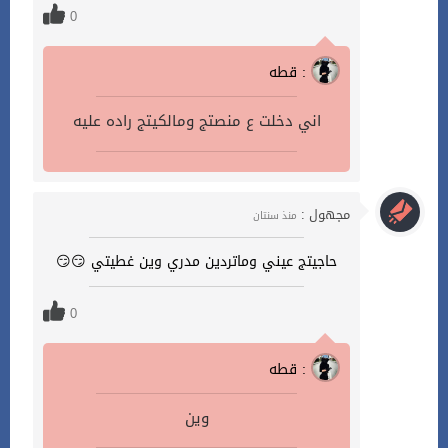
0
قطه :
اني دخلت ع منصتج ومالكيتج راده عليه
مجهول :
منذ سنتان
حاجيتج عيني وماتردين مدري وين غطيتي 😏😏
0
قطه :
وين