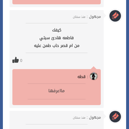
مجهول :
منذ سنتان
كيفك
فاطمه هادئ سبتي
من ام قصر حاب طمن عليه
0
قطه :
مااعرفها
مجهول :
منذ سنتان