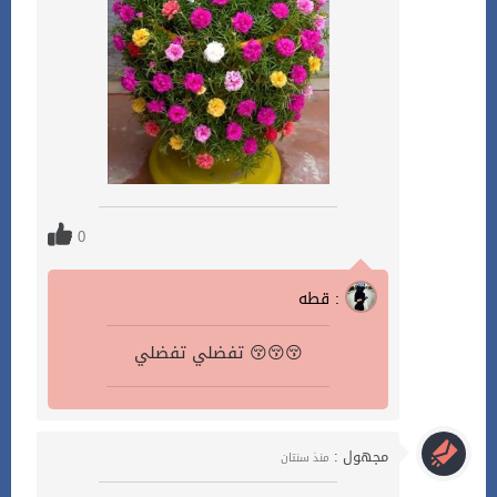
0
قطه :
تفضلي تفضلي 😚😚😚
مجهول :
منذ سنتان