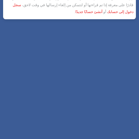
قادرًا على معرفة إذا تم قراءتها أو لتتمكن من إلغاء إرسالها في وقت لاحق،
سجل
دخول إلى حسابك
أو
أنشئ حسابًا جديدًا
.