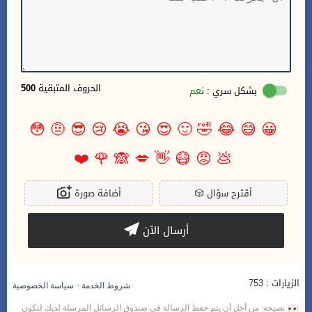
الحروف المتبقية
500
بشكل سري :
نعم
😳
🤨
😎
😢
😭
😘
😍
🙂
🤣
😂
😅
😀
❤️
🌹
🙈
💋
👋
😷
😡
💩
أقترح سؤال
🎲
أضافة صورة
أرسال الآن
الزيارات : 753
-
شروط الخدمة
سياسة الخصوصية
نصيحة: من أجل أن يتم حفظ الرسالة في صندوق الرسائل المرسلة لديك لتكون