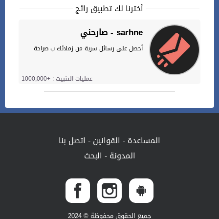
أخترنا لك تطبيق رائج
صارحني - sarhne
أحصل على رسائل سرية من زملائك ب صراحة
عمليات التثبيت : +1000,000
المساعدة
-
القوانين
-
اتصل بنا
المدونة
-
البحث
جميع الحقوق محفوظة © 2024