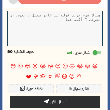
الحروف المتبقية
500
بشكل سري :
نعم
😳
🤨
😎
😢
😭
😘
😍
🙂
🤣
😂
😅
😀
❤️
🌹
🙈
💋
👋
😷
😡
💩
أقترح سؤال
🎲
أضافة صورة
أرسال الآن