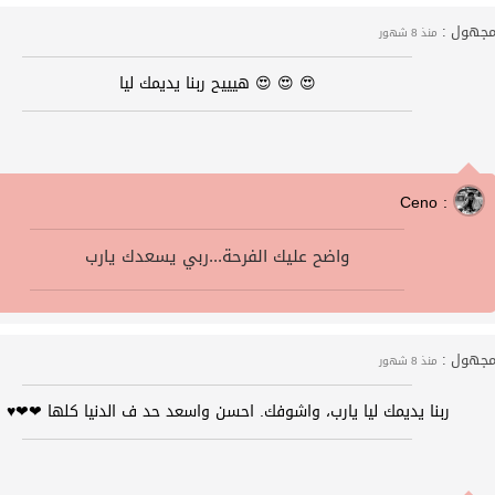
جهول :
منذ 8 شهور
😍 😍 😍 هيييح ربنا يديمك ليا
Ceno :
واضح عليك الفرحة...ربي يسعدك يارب
جهول :
منذ 8 شهور
ربنا يديمك ليا يارب، واشوفك. احسن واسعد حد ف الدنيا كلها ❤❤♥ 