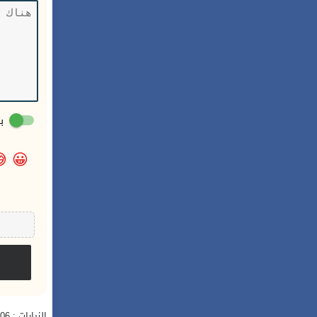
:

😀
الزيارات : 6,106