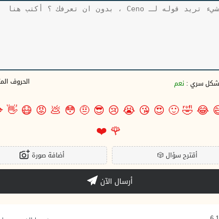
وف المتبقية
نعم
بشكل سري 

👋
😷
😡
💩
😳
🤨
😎
😢
😭
😘
😍
🙂
🤣
😂

❤️
🌹
أضافة صورة
🎲
أقترح سؤال
أرسال الآن