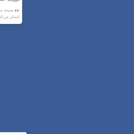
نصيحة: من 
لتتمكن من إل