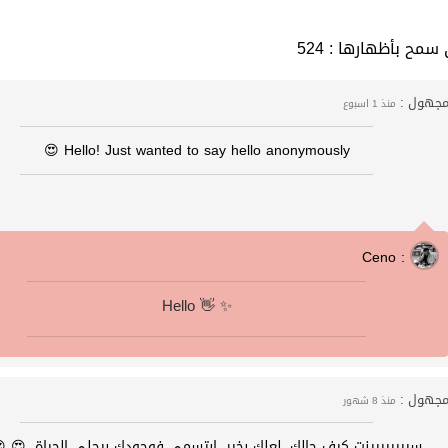
 التي سمح بأظهارها
جهول :
منذ 1 اسبوع
Hello! Just wanted to say hello anonymously 😍
Ceno :
Hello 👋 ✨️
جهول :
منذ 8 شهور
سيييييييينت كيف حالك، لعلك بخير، ابتسمي فوجودك بيحلي الحياة. 😍 