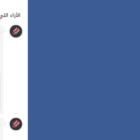
524 : الأراء
م
م