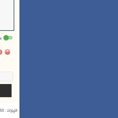
:

😀
الزيارات : 353