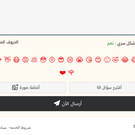
وف المتبقية
نعم
بشكل سري 

👋
😷
😡
💩
😳
🤨
😎
😢
😭
😘
😍
🙂
🤣
😂

❤️
🌹
أضافة صورة
🎲
أقترح سؤال
أرسال الآن
-
وصية
شروط الخدمة