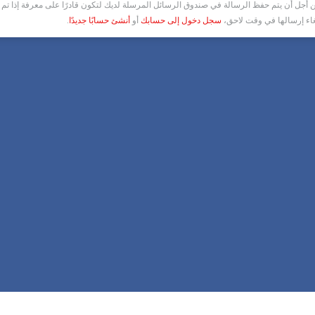
أجل أن يتم حفظ الرسالة في صندوق الرسائل المرسلة لديك لتكون قادرًا على معرفة إذا تم ق
غاء إرسالها في وقت لاحق،
سجل دخول إلى حسابك
أو
أنشئ حسابًا جديدًا
.