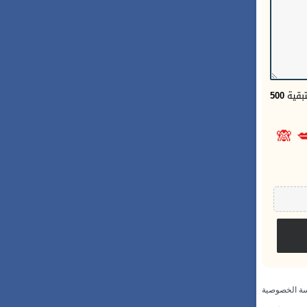
500
الحر
🙈

سياسة الخص