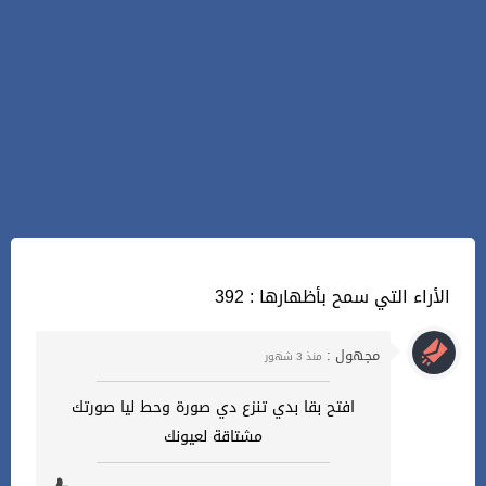
392 : الأراء التي سمح بأظهارها
مجهول :
منذ 3 شهور
افتح بقا بدي تنزع دي صورة وحط ليا صورتك
مشتاقة لعيونك