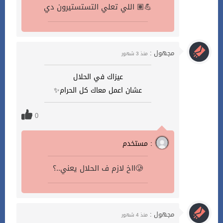
اللي تعلي التستستيرون دي 💪🏽
مجهول :
منذ 3 شهور
عيزاك في الحلال
عشان اعمل معاك كل الحرام✨
0
مستخدم :
ااخ لازم ف الحلال يعني..؟🥲
مجهول :
منذ 4 شهور