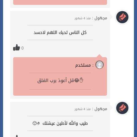
مجهول :
منذ 4 شهور
كل الناس تحبك اللهم لاحسد
0
مستخدم :
قل أعوذ برب الفلق😂✋
مجهول :
منذ 4 شهور
طيب والله لأطين عيشتك 🤌🙂