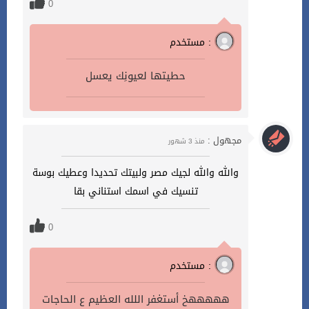
0
مستخدم :
حطيتها لعيونِك يعسل
مجهول :
منذ 3 شهور
والله والله لجيك مصر ولبيتك تحديدا وعطيك بوسة
تنسيك في اسمك استناني بقا
0
مستخدم :
هههههخ أستغفر اللله العظيم ع الحاجات