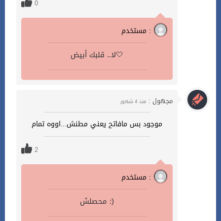
0
مستخدم :
لا.. قلبك أبيض🤍
مجهول :
منذ 4 شهور
موجود بس مافاتح يعني مطنش...اووه تمام
2
مستخدم :
محصلش :)