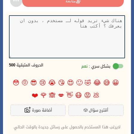
متابعة
الحروف المتبقية
500
بشكل سري :
نعم
😳
🤨
😎
😢
😭
😘
😍
🙂
🤣
😂
😅
😀
❤️
🌹
🙈
💋
👋
😷
😡
💩
أقترح سؤال
🎲
أضافة صورة
لايرغب هذا المستخدم بالحصول على رسائل جديدة بالوقت الحالي