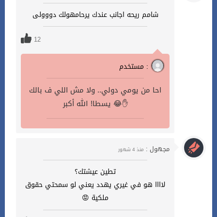
شامم ريحه اجانب عندك يرحامهولك دووولى
12
مستخدم :
احا من يومي دولي.. ولا مش اللي ف بالك
يسطا! الله أكبر 😂✋
مجهول :
منذ 4 شهور
تطين عيشتك؟
لاااا هو في غيري يهدد يعني لو سمحتي حقوق
ملكية 😡