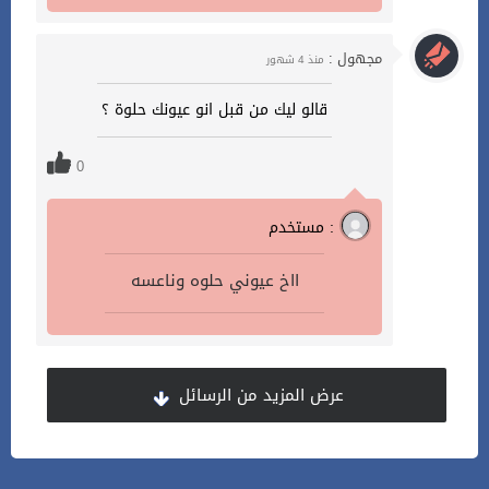
مجهول :
منذ 4 شهور
قالو ليك من قبل انو عيونك حلوة ؟
0
مستخدم :
ااخ عيوني حلوه وناعسه
عرض المزيد من الرسائل