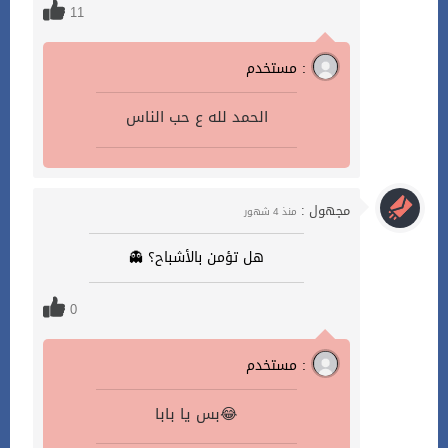
11
مستخدم :
الحمد لله ع حب الناس
مجهول :
منذ 4 شهور
هل تؤمن بالأشباح؟ 👻
0
مستخدم :
بس يا بابا😂