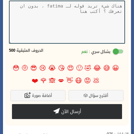
الحروف المتبقية
500
بشكل سري :
نعم
😳
🤨
😎
😢
😭
😘
😍
🙂
🤣
😂
😅
😀
❤️
🌹
🙈
💋
👋
😷
😡
💩
أقترح سؤال
🎲
أضافة صورة
أرسال الآن