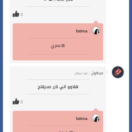
0
fatima :
عمري🎀
مجهول :
منذ سنتان
هلاوو اني نارر صديقتج
0
fatima :