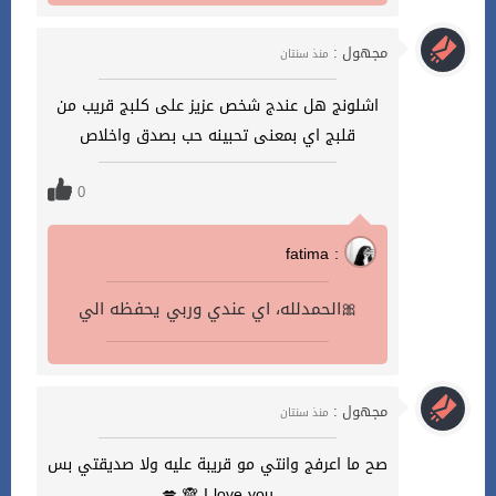
مجهول :
منذ سنتان
اشلونج هل عندج شخص عزيز على كلبج قريب من
قلبج اي بمعنى تحبينه حب بصدق واخلاص
0
fatima :
الحمدلله، اي عندي وربي يحفظه الي🎀
مجهول :
منذ سنتان
صح ما اعرفج وانتي مو قريبة عليه ولا صديقتي بس
I love you 🙈 💋