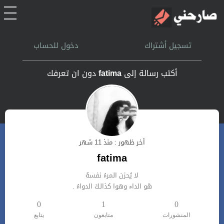
الرئيسية
تسجيل أشتراك
دخول للحساب
أشتراك
أكتب رسالة إلى
fatima
دون ان تعرفك
تسجل الدخول
بحث
أخر ظهور : منذ 11 شهر
تعليمات
fatima
لا يُحزن المرءُ نفسهُ
اتصل بنا
هَو الداء وهوا كذالكَ الدواءُ .
0
1
0
المنشورات
متابعون
يتابع