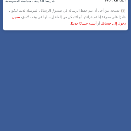
الزيارات : 976
-
شروط الخدمة
سياسة الخصوصية
نصيحة: من أجل أن يتم حفظ الرسالة في صندوق الرسائل المرسلة لديك لتكون
قادرًا على معرفة إذا تم قراءتها أو لتتمكن من إلغاء إرسالها في وقت لاحق،
سجل
دخول إلى حسابك
أو
أنشئ حسابًا جديدًا
.