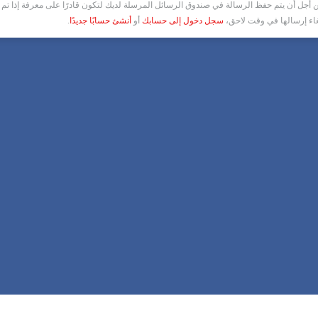
أجل أن يتم حفظ الرسالة في صندوق الرسائل المرسلة لديك لتكون قادرًا على معرفة إذا تم ق
غاء إرسالها في وقت لاحق،
سجل دخول إلى حسابك
أو
أنشئ حسابًا جديدًا
.