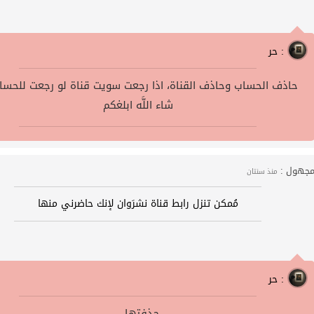
حر :
حاذف الحساب وحاذف القناة، اذا رجعت سويت قناة لو رجعت للحسا
شاء اللَّه ابلغكم
جهول :
منذ سنتان
مُمكن تنزل رابط قناة نشرَوان لإنك حاضرني منها
حر :
...حذفتها