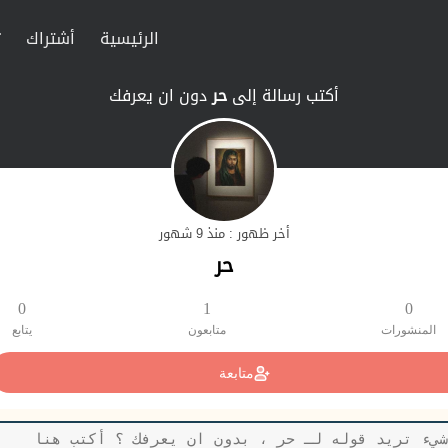
الرئيسية
أشتراك
ت
أكتب رسالة إلى
حر
دون ان يعرفك
أخر ظهور : منذ 9 شهور
حر
0
1
0
المنشورات
متابعون
يتابع
متابعة