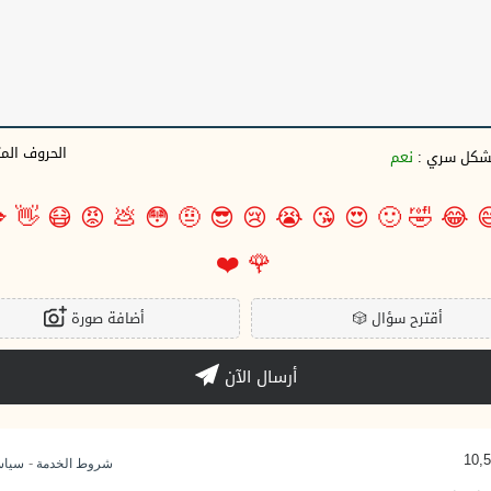
وف المتبقية
نعم
بشكل سري 

👋
😷
😡
💩
😳
🤨
😎
😢
😭
😘
😍
🙂
🤣
😂

❤️
🌹
أضافة صورة
🎲
أقترح سؤال
أرسال الآن
-
وصية
شروط الخدمة