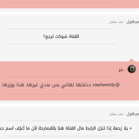
جهول :
منذ سنتان
القناة شوكت ترجع؟
حر :
حذفتها نهائي بس عندي غيرها، هذا يوزرها rawhwerdy@
جهول :
منذ سنتان
+ بلا زحمة إذا تنزل الرابط مال القناة هنا بالمُصارحة لأن ما أعرُف اسم ح