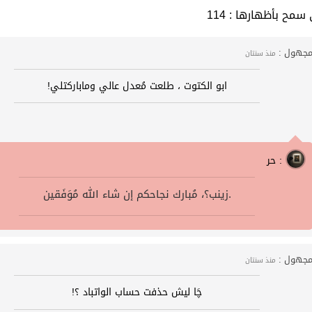
 التي سمح بأظهارها
جهول :
منذ سنتان
ابو الكتوت ، طلعت مُعدل عالي وماباركتلي!
حر :
زينب؟، مُبارك نجاحكم إن شاء الله مُوَفَقين.
جهول :
منذ سنتان
چَا ليش حذفت حساب الواتباد ؟!