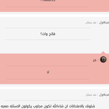
جهول :
منذ سنتان
فاتح وات؟
حر :
لا
جهول :
منذ سنتان
شلونك بالامتحانات ان شاءﷲ تكون مجاوب يكولون الاسئله صعبه