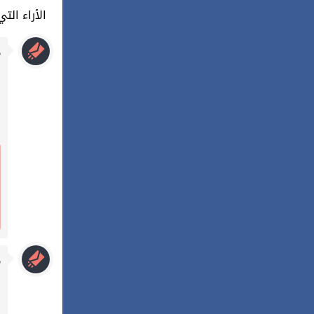
114 : الأراء
م
م