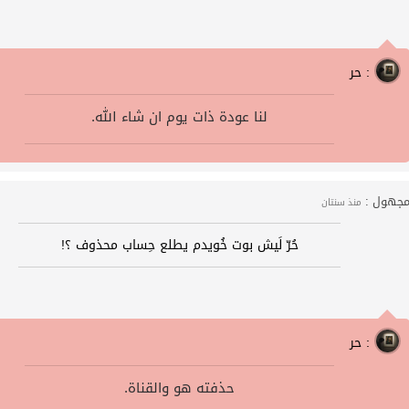
حر :
.لنا عودة ذات يوم ان شاء الله
جهول :
منذ سنتان
حُرّ لَيش بوت خُويدم يطلع حِساب محذوف ؟!
حر :
.حذفته هو والقناة