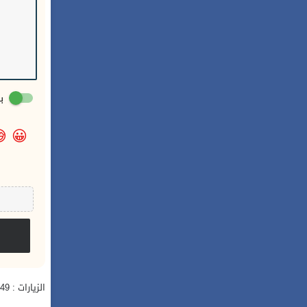
:

😀
الزيارات : 10,549