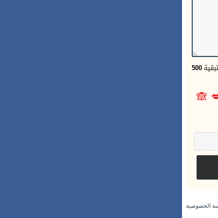
500
الحر
🙈

سياسة الخص