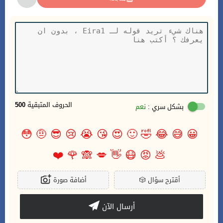
الحروف المتبقية
500
بشكل سري :
نعم
😳
🤨
😎
😢
😭
😘
😍
🙂
🤣
😂
😅
😀
❤️
🌹
🙈
💋
👋
😷
😡
💩
أقترح سؤال
🎲
أضافة صورة
أرسال الآن