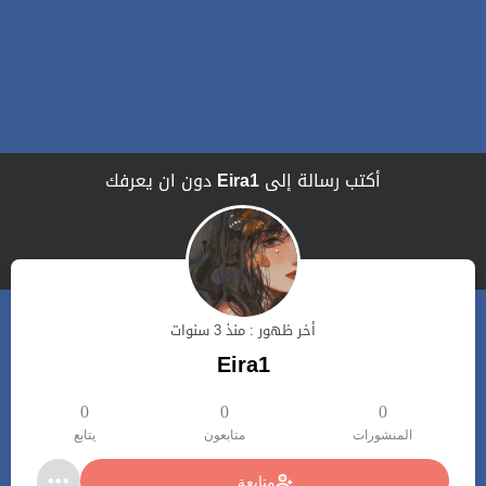
أكتب رسالة إلى
Eira1
دون ان يعرفك
أخر ظهور : منذ 3 سنوات
Eira1
0
0
0
المنشورات
متابعون
يتابع
متابعة