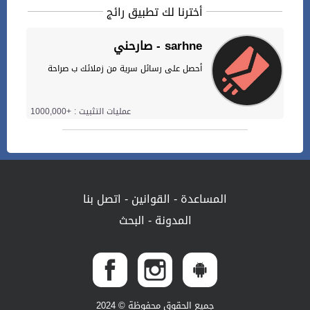
أخترنا لك تطبيق رائج
صارحني - sarhne
أحصل على رسائل سرية من زملائك ب صراحة
عمليات التثبيت : +1000,000
المساعدة
-
القوانين
-
اتصل بنا
المدونة
-
البحث
جميع الحقوق محفوظة © 2024