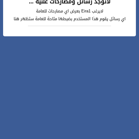
لاتوجد رسائل ومصارحات علنية ...
لايرغب Eira1 بعرض اي مصارحات للعامة
اي رسائل يقوم هذا المستخدم بضبطها متاحة للعامة ستظهر هنا