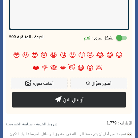
الحروف المتبقية
500
بشكل سري :
نعم
😳
🤨
😎
😢
😭
😘
😍
🙂
🤣
😂
😅
😀
❤️
🌹
🙈
💋
👋
😷
😡
💩
أقترح سؤال
🎲
أضافة صورة
أرسال الآن
الزيارات : 1,779
-
شروط الخدمة
سياسة الخصوصية
نصيحة: من أجل أن يتم حفظ الرسالة في صندوق الرسائل المرسلة لديك لتكون