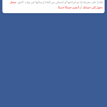
قادرًا على معرفة إذا تم قراءتها أو لتتمكن من إلغاء إرسالها في وقت لاحق،
سجل
دخول إلى حسابك
أو
أنشئ حسابًا جديدًا
.