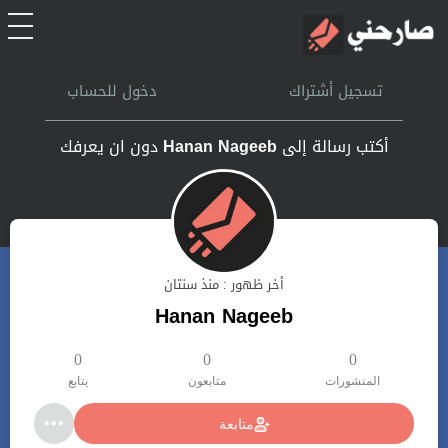
الرئيسية
تسجيل أشتراك
دخول للحساب
أشتراك
أكتب رسالة إلى
Hanan Nageeb
دون ان يعرفك
تسجل الدخول
بحث
أخر ظهور : منذ سنتان
تعليمات
Hanan Nageeb
اتصل بنا
0
0
0
المنشورات
متابعون
يتابع
متابعة