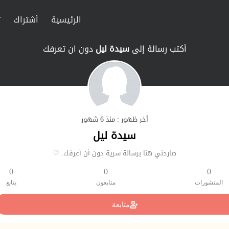
الرئيسية
أشتراك
ت
أكتب رسالة إلى
سيدة ليل
دون ان تعرفك
أخر ظهور : منذ 6 شهور
سيدة ليل
صارحني هنا برسالة سرية دون أن أعرفك. ♡
0
0
0
المنشورات
متابعون
يتابع
متابعة