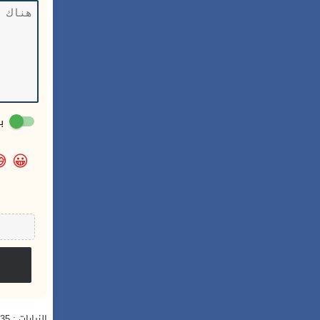
:

😀
الزيارات : 335