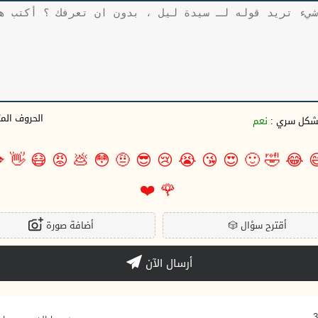
وف المتبقية
نعم
بشكل سري 

👋
😷
😡
💩
😳
🤨
😎
😢
😭
😘
😍
🙂
🤣
😂

❤️
🌹
أضافة صورة
🎲
أقترح سؤال
أرسال الآن