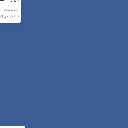
نصيحة: من 
لتتمكن من إل