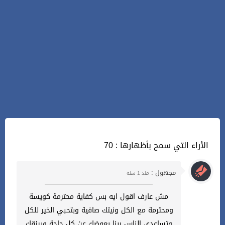
70 : الأراء التي سمح بأظهارها
مجهول :
منذ 1 سنة
مش عارف اقول ايه بس كفاية محترمة كويسة
ومحترمة مع الكل ونيتك صافية وبتحبي الخير للكل
وتساعدي الناس ربنا يعوضك عن كل حاجة ويرزقك