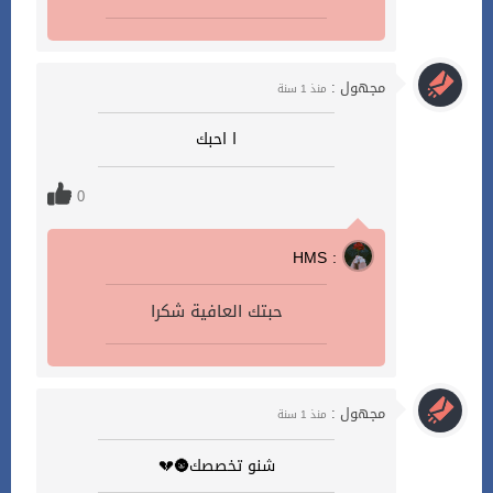
مجهول :
منذ 1 سنة
ا احبك
0
HMS :
حبتك العافية شكرا
مجهول :
منذ 1 سنة
شنو تخصصك🌚💔