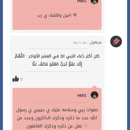
HMS :
امين ولقلبك ي رب 🌹
مجهول :
منذ 1 سنة
كان أكثر دُعاء النبي ﷺ في العشر الأواخر : اللَّهُمَّ
إِنَّكَ عَفُوٌّ تُحِبُّ العّفْوَ فَاعْفُ عَنِّا
0
HMS :
صلوات ربي وسلامه عليك ي حبيبي ي رسول
الله عدد ما ذكره وذكرك الذاكرون وعدد من
غفل عن ذكره وذكرك الغافلون ♡