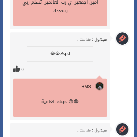
امين أجمعين ي رب العالمين تسلم ربي
يسعدك
مجهول :
منذ سنتان
احبڪ😭😂
0
HMS :
حبتك العافية 🙃😂
مجهول :
منذ سنتان