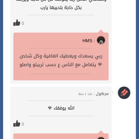
بكل حاجة بتحبيها يارب
0
HMS :
ربي يسعدك ويعطيك العافية وكل شخص
يتعامل مع الناس ع حسب تربيتو واصلو 🌹
مجهول :
منذ 1 سنة
الله يوفقك 🌹
0