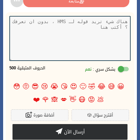
متابعة
الحروف المتبقية
500
بشكل سري :
نعم
😳
🤨
😎
😢
😭
😘
😍
🙂
🤣
😂
😅
😀
❤️
🌹
🙈
💋
👋
😷
😡
💩
أقترح سؤال
🎲
أضافة صورة
أرسال الآن