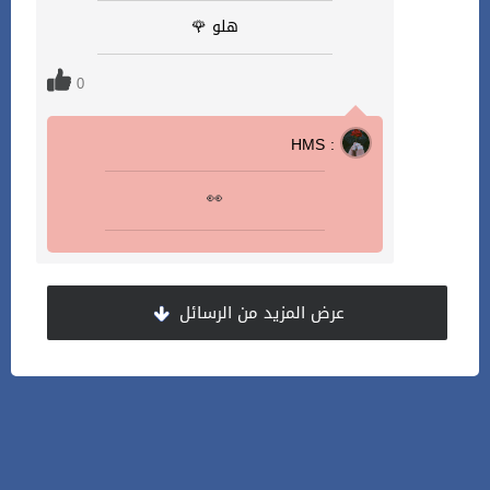
هلو 🌹
0
HMS :
👀
عرض المزيد من الرسائل