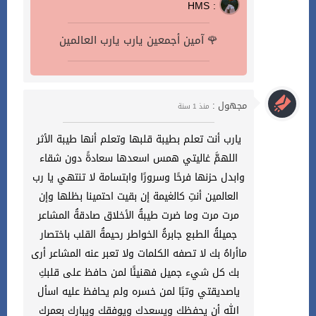
HMS :
آمين أجمعين يارب يارب العالمين 🌹
مجهول :
منذ 1 سنة
يارب أنت تعلم بطيبة قلبها وتعلم أنها طيبة الأثر
اللهمَّ غاليتي همس اسعدها سعادةً دون شقاء
وابدل حزنها فرحًا وسرورًا وابتسامة لا تنتهي يا رب
العالمين أنتِ كالغيمة إن بقيت احتمينا بظلها وإن
مرت مرت وما ضرت طيبةُ الأخلاق صادقةُ المشاعر
جميلةُ الطبع جابرةُ الخواطر رحيمةُ القلب باختصار
ماأراهُ بك لا تصفه الكلمات ولا تعبر عنه المشاعر أرى
بك كل شيء جميل فهنيئًا لمن حافظ على قلبكِ
ياصديقتي وتبًا لمن خسره ولم يحافظ عليه اسأل
الله أن يحفظك ويسعدك ويوفقك ويبارك بعمرك