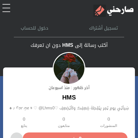
الرئيسية
تسجيل أشتراك
دخول للحساب
أشتراك
أكتب رسالة إلى
HMS
دون ان تعرفك
تسجل الدخول
بحث
أخر ظهور : منذ اسبوعان
تعليمات
HMS
ښيآټي يۅݦ ټݦݛ ݕڼَقِطِة ۻعِڣڪ ۅݪآټۻعِڣ ♡ᠻꪮ𝘳 ꪑꫀ 𝄋 ♡ @Lhms0 ♪ ♠️
اتصل بنا
0
0
0
المنشورات
متابعون
يتابع