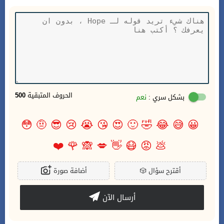
الحروف المتبقية
500
بشكل سري :
نعم
😳
🤨
😎
😢
😭
😘
😍
🙂
🤣
😂
😅
😀
❤️
🌹
🙈
💋
👋
😷
😡
💩
أقترح سؤال
🎲
أضافة صورة
أرسال الآن