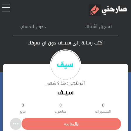
الرئيسية
تسجيل أشتراك
دخول للحساب
أشتراك
أكتب رسالة إلى
سـيــف
دون ان يعرفك
تسجل الدخول
بحث
أخر ظهور : منذ 9 شهور
تعليمات
سـيــف
اتصل بنا
0
0
0
المنشورات
متابعون
يتابع
متابعة