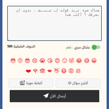
الحروف المتبقية
500
بشكل سري :
نعم
😳
🤨
😎
😢
😭
😘
😍
🙂
🤣
😂
😅
😀
❤️
🌹
🙈
💋
👋
😷
😡
💩
أقترح سؤال
🎲
أضافة صورة
أرسال الآن