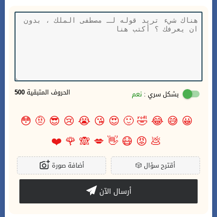
الحروف المتبقية
500
بشكل سري :
نعم
😳
🤨
😎
😢
😭
😘
😍
🙂
🤣
😂
😅
😀
❤️
🌹
🙈
💋
👋
😷
😡
💩
أقترح سؤال
🎲
أضافة صورة
أرسال الآن