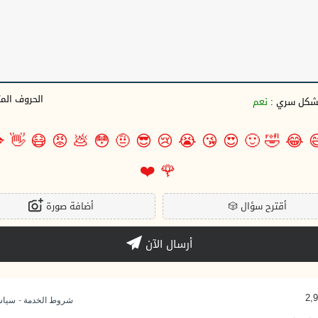
وف المتبقية
نعم
بشكل سري 

👋
😷
😡
💩
😳
🤨
😎
😢
😭
😘
😍
🙂
🤣
😂

❤️
🌹
أضافة صورة
🎲
أقترح سؤال
أرسال الآن
-
وصية
شروط الخدمة