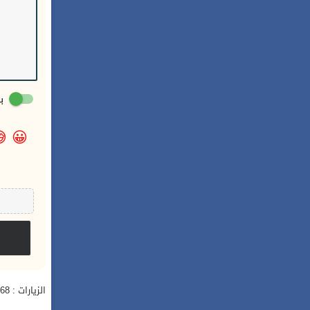
:

😀
الزيارات : 2,968