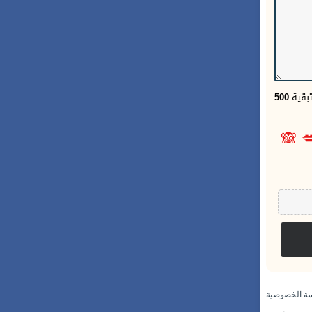
500
الحر
🙈

سياسة الخص