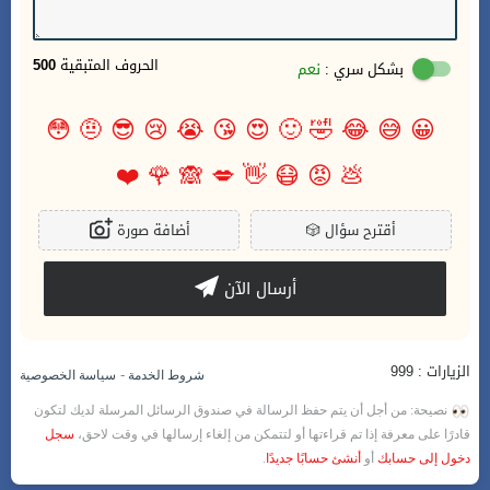
الحروف المتبقية
500
بشكل سري :
نعم
😳
🤨
😎
😢
😭
😘
😍
🙂
🤣
😂
😅
😀
❤️
🌹
🙈
💋
👋
😷
😡
💩
أقترح سؤال
🎲
أضافة صورة
أرسال الآن
الزيارات : 999
-
شروط الخدمة
سياسة الخصوصية
نصيحة: من أجل أن يتم حفظ الرسالة في صندوق الرسائل المرسلة لديك لتكون
قادرًا على معرفة إذا تم قراءتها أو لتتمكن من إلغاء إرسالها في وقت لاحق،
سجل
دخول إلى حسابك
أو
أنشئ حسابًا جديدًا
.