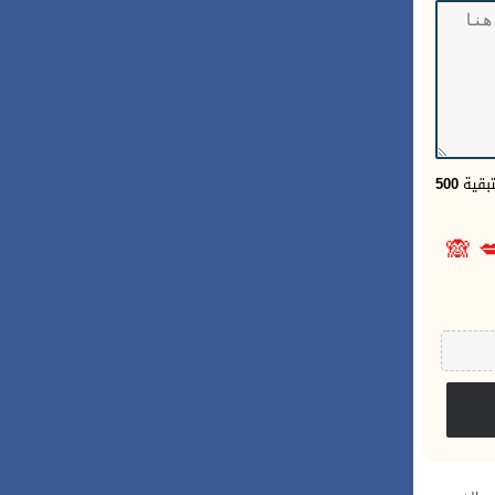
500
الحر
🙈
