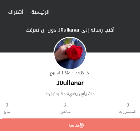
الرئيسية
أشتراك
ت
أكتب رسالة إلى
J0ullanar
دون ان تعرفك
أخر ظهور : منذ 1 اسبوع
J0ullanar
ذاتُ يأسٍ يضيءُ ولا يحترق✨
0
3
0
المنشورات
متابعون
يتابع
متابعة