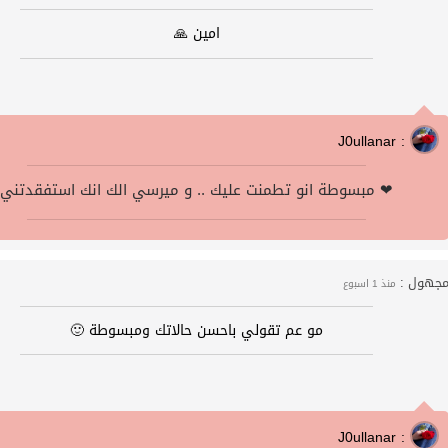
امين 🙏
J0ullanar :
مبسوطة انو تطمنت عليك .. و ميرسي الك انك استفقدتني ❤
جهول :
منذ 1 اسبوع
مو عم تقولي باحسن حالاتك ومبسوطة 🙂
J0ullanar :