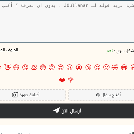
وف المتبقية
نعم
بشكل سري 

👋
😷
😡
💩
😳
🤨
😎
😢
😭
😘
😍
🙂
🤣
😂

❤️
🌹
أضافة صورة
🎲
أقترح سؤال
أرسال الآن