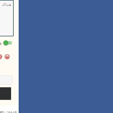
:

😀
الزيارات : 5,983