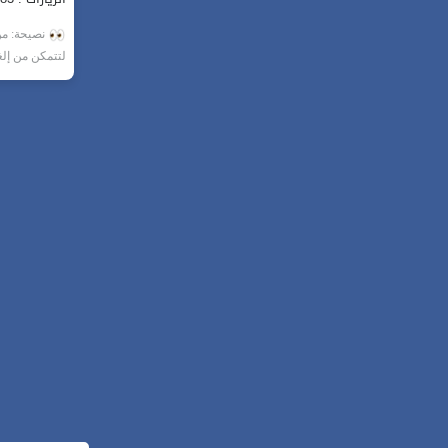
نصيحة: من 
لتتمكن من إل