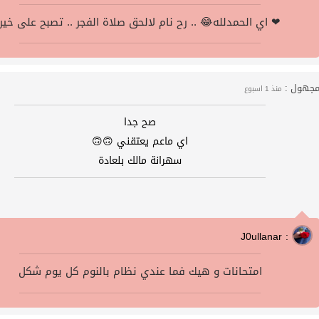
اي الحمدلله😂 .. رح نام لالحق صلاة الفجر .. تصبح على خير ❤
جهول :
منذ 1 اسبوع
صح جدا
اي ماعم يعتقني 🙃🙃
سهرانة مالك بلعادة
J0ullanar :
امتحانات و هيك فما عندي نظام بالنوم كل يوم شكل