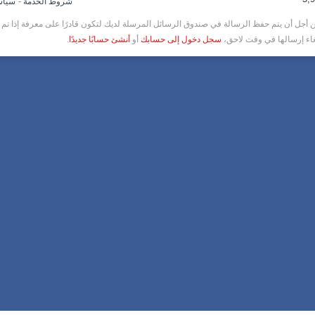
-
شروط الخدمة
سياس
أجل أن يتم حفظ الرسالة في صندوق الرسائل المرسلة لديك لتكون قادرًا على معرفة إذا تم ق
غاء إرسالها في وقت لاحق،
سجل دخول إلى حسابك
أو
أنشئ حسابًا جديدًا
.