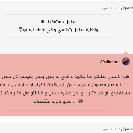
جهول :
منذ 1 اسبوع
عطول مستفقدك انا
والغنية عطول بتطلعي وهي عامله ايه 😪😇
J0ullanar :
هو الانسان بطبعو لما يتعود ع شي ما بقى بحس بقيمتو لان خلص
انو صار مضمون و وجودو من البديهيات لهيك لو صار شي و انفق
ببستفقدو الواحد كتير .. و نحن عشرة سنين و كنا نتواصل كتير فبتس
... عمرو دياب متقصدك 😂
جهول :
منذ 1 اسبوع