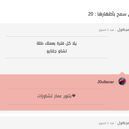
 التي سمح بأظهارها
جهول :
منذ 1 اسبوع
يلا كل فترة بعملك طلة
تشاو جلنارو
J0ullanar :
بتنور عمار تشاوزات💗
جهول :
منذ 1 اسبوع