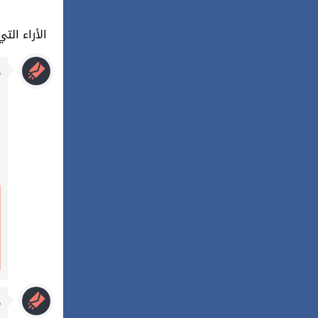
20 : الأراء
م
م