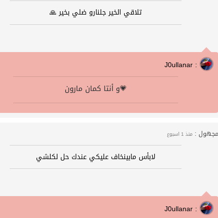
تلاقي الخير جلنارو ضلي بخير 🙏
J0ullanar :
و أنتا كمان مارون💗
جهول :
منذ 1 اسبوع
لابأس مابينخاف عليكي عندك حل لكلشي
J0ullanar :