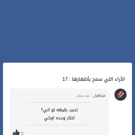
17 : الأراء التي سمح بأظهارها
مجهول :
منذ سنتان
تحبب رقيهه لو اني؟
اختار وحده اوكي
0