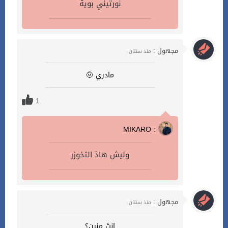
نورتيني بوية
مجهول :
منذ سنتان
مادري 🤨
1
MIKARO :
وليش هاذ التخوزر
مجهول :
منذ سنتان
انتَ منين؟