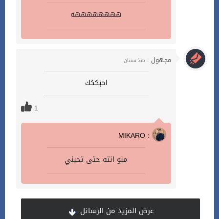
ههههههههه
مجهول :
منذ سنتان
احبككك
1
MIKARO :
منو انته حتى تحبني
عرض المزيد من الرسائل