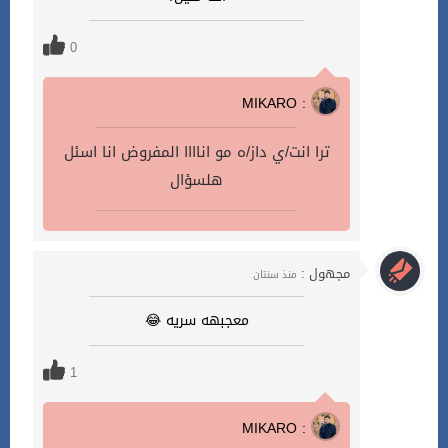
0
MIKARO :
ترا انت/ي داز/ه مو اناااا المفروض انا اسئل
هلسؤال
مجهول :
منذ سنتان
معجبهه سريه 😂
1
MIKARO :