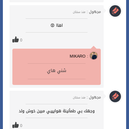
مجهول :
منذ سنتان
اهاا 😡
0
MIKARO :
شني هاي
مجهول :
منذ سنتان
وجهك بي طمأنينة هوايييي مبين خوش ولد
0