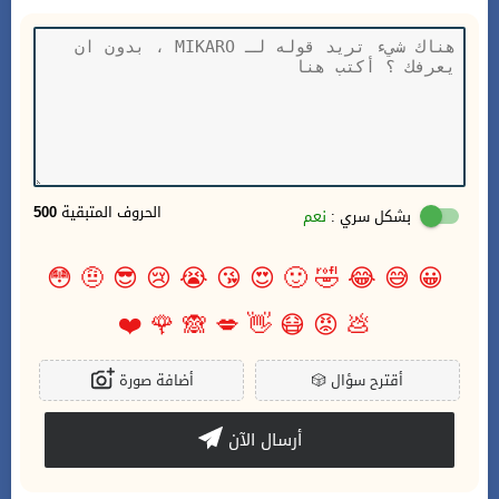
الحروف المتبقية
500
بشكل سري :
نعم
😳
🤨
😎
😢
😭
😘
😍
🙂
🤣
😂
😅
😀
❤️
🌹
🙈
💋
👋
😷
😡
💩
أقترح سؤال
🎲
أضافة صورة
أرسال الآن