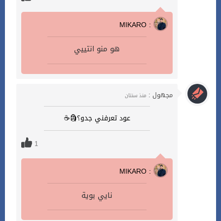
MIKARO :
هو منو انتييي
مجهول :
منذ سنتان
عود تعرفني جدو؟🗿☕
1
MIKARO :
نايي بوية