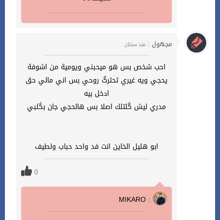
مجهول :
منذ سنتان
احب شخص بس هو ميحبني ويومية من اشوفة
يحجي ويه غيري تحترگ روحي بس اني مالي حق
ادخل بيه
مدري ليش گلتلك اصلا بس هالحجي جان بگلبي
ابو هليل الخاين انت فد واحد حباب ولطيف
0
MIKARO :