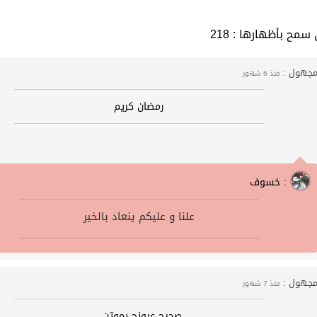
 التي سمح بأظهارها
جهول :
منذ 6 شهور
رمضان كريم
خسوف :
علنا و عليكم ينعاد بالخير
جهول :
منذ 7 شهور
صحيح عيونج يموتن..