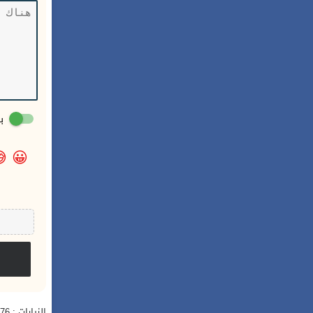
:

😀
الزيارات : 4,076