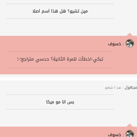
مين تشيو؟ هل هذا اسم اصلا
خسوف :
تبكي-اخطأت للمرة الثانية؟ حدسي متراجع؛-؛
جهول :
منذ 7 شهور
بس انا مو ميكا
خسوف :