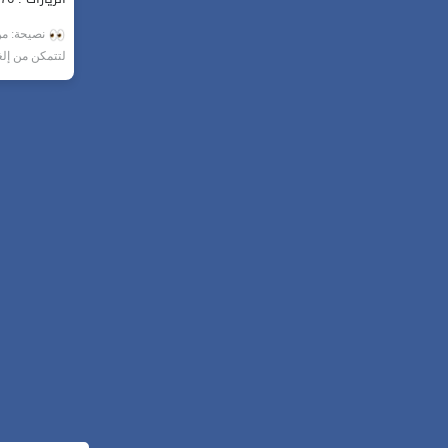
نصيحة: من 
لتتمكن من إل