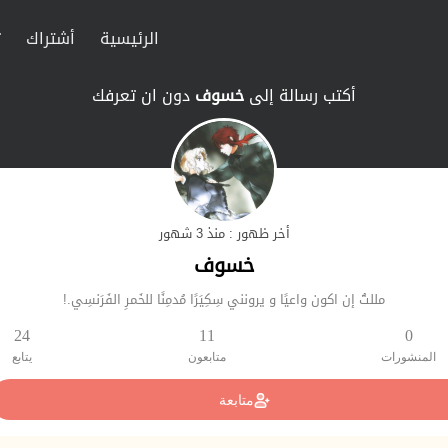
الرئيسية
أشتراك
ت
أكتب رسالة إلى
خسوف
دون ان تعرفك
أخر ظهور : منذ 3 شهور
خسوف
مللتُ إن اكون واعيًا و يرونني سِكِيَرًا مُدمِنًا للخَمرِ الفَرَنسِي.!
24
11
0
المنشورات
متابعون
يتابع
متابعة