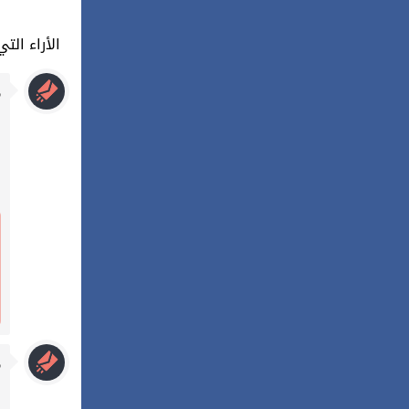
218 : الأراء
م
م