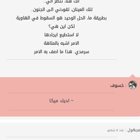
انت هنا، تنظر الي..
تلك العينان، تقودني الى الجنون..
بطريقة ما، الحل الوحيد هو السقوط في الهاوية
لكن اين هي؟
لا استطيع ايجادها
الامر اشبه بالمتاهة
سرمدي. هذا ما اصف به الامر
خسوف :
احبك ميكا ~
جهول :
منذ 8 شهور