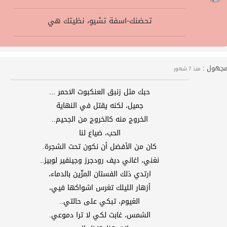
تحضنك-اسفة تشيو، نظيتك هي
جهول :
منذ 7 شهور
حبك مثل زنبق العنكبوت الاحمر ...
جميل، لكنه يقتل في النهاية
الخروج منه كالخروج من الجحيم..
الحب، ضياع لنا
كان من الأفضل أن نكون تحت الشجرة.
نغني، اغاني ديف رودجرز وجينفير لوبيز..
ارتدي ذلك الفستان المزّين بالدماء،
أزهار الليلك تغرس اشواكها فيي،
الغيوم، تبكي على حالتي..
الشمس، غابت لكي لا ترا دموعي.