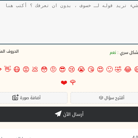
وف المتبقية
نعم
بشكل سري 

👋
😷
😡
💩
😳
🤨
😎
😢
😭
😘
😍
🙂
🤣
😂

❤️
🌹
أضافة صورة
🎲
أقترح سؤال
أرسال الآن