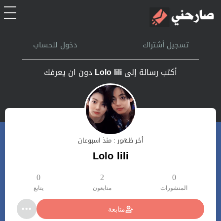
الرئيسية
تسجيل أشتراك
دخول للحساب
أشتراك
أكتب رسالة إلى
Lolo lili
دون ان يعرفك
تسجل الدخول
بحث
أخر ظهور : منذ اسبوعان
تعليمات
Lolo lili
اتصل بنا
0
2
0
المنشورات
متابعون
يتابع
متابعة