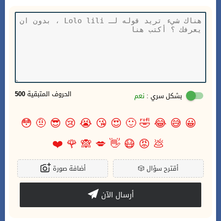
الحروف المتبقية
500
بشكل سري :
نعم
😳
🤨
😎
😢
😭
😘
😍
🙂
🤣
😂
😅
😀
❤️
🌹
🙈
💋
👋
😷
😡
💩
أقترح سؤال
🎲
أضافة صورة
أرسال الآن