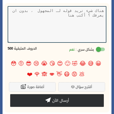
الحروف المتبقية
500
بشكل سري :
نعم
😳
🤨
😎
😢
😭
😘
😍
🙂
🤣
😂
😅
😀
❤️
🌹
🙈
💋
👋
😷
😡
💩
أقترح سؤال
🎲
أضافة صورة
أرسال الآن