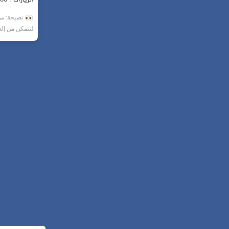
نصيحة: من 
لتتمكن من إل