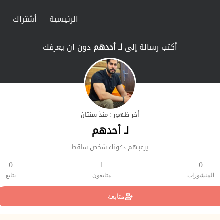
الرئيسية
أشتراك
ت
أكتب رسالة إلى
لـ أحدهم
دون ان يعرفك
أخر ظهور : منذ سنتان
لـ أحدهم
يرعبـهم ڪونك شخص ساقط
0
1
0
المنشورات
متابعون
يتابع
متابعة