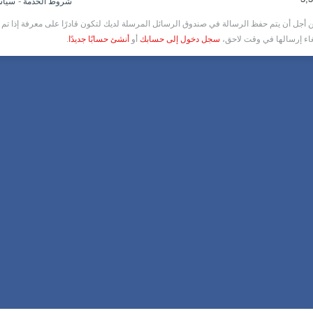
-
شروط الخدمة
سياس
أجل أن يتم حفظ الرسالة في صندوق الرسائل المرسلة لديك لتكون قادرًا على معرفة إذا تم ق
غاء إرسالها في وقت لاحق،
سجل دخول إلى حسابك
أو
أنشئ حسابًا جديدًا
.