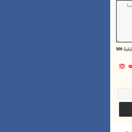
500
الحر
🙈
