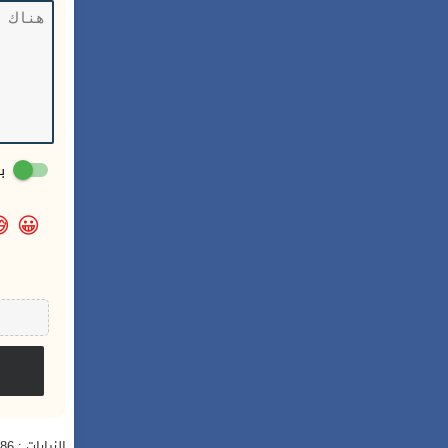
:

😀
الزيارات : 3,386