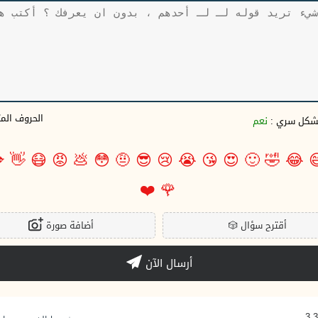
وف المتبقية
نعم
بشكل سري 

👋
😷
😡
💩
😳
🤨
😎
😢
😭
😘
😍
🙂
🤣
😂

❤️
🌹
أضافة صورة
🎲
أقترح سؤال
أرسال الآن