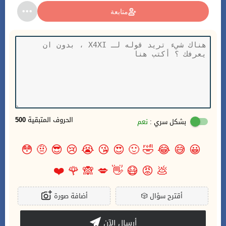
متابعة
الحروف المتبقية
500
بشكل سري :
نعم
😳
🤨
😎
😢
😭
😘
😍
🙂
🤣
😂
😅
😀
❤️
🌹
🙈
💋
👋
😷
😡
💩
أقترح سؤال
🎲
أضافة صورة
أرسال الآن