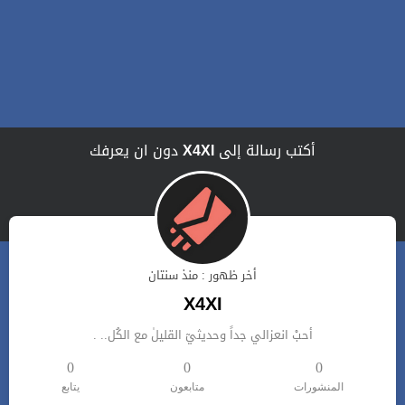
أكتب رسالة إلى
X4XI
دون ان يعرفك
أخر ظهور : منذ سنتان
X4XI
أحبْ انعزالي جداً وحديثيٓ القليلٰ مع الكُل.. .
0
0
0
المنشورات
متابعون
يتابع