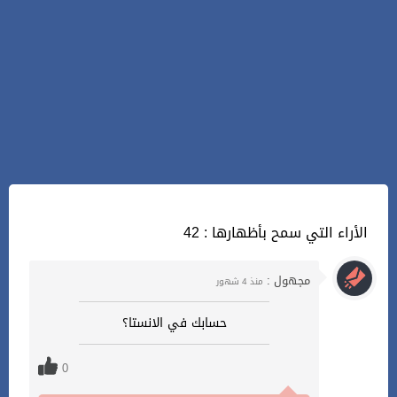
42 : الأراء التي سمح بأظهارها
مجهول :
منذ 4 شهور
حسابك في الانستا؟
0