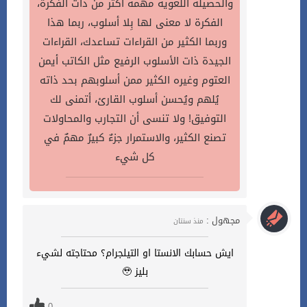
والحصيلة اللغوية مهمة أكثر من ذات الفكرة،
الفكرة لا معنى لها بِلا أسلوب، ربما هذا
وربما الكثير من القراءات تساعدك، القراءات
الجيدة ذات الأسلوب الرفيع مثل الكاتب أيمن
العتوم وغيره الكثير ممن أسلوبهم بحد ذاته
يُلهم ويُحسن أسلوب القارئ، أتمنى لك
التوفيق! ولا تنسى أن التجارب والمحاولات
تصنع الكثير، والاستمرار جزءٌ كبيرٌ مهمٌ في
كل شيء
مجهول :
منذ سنتان
ايش حسابك الانستا او التيلجرام؟ محتاجته لشيء
بليز 🥹
0