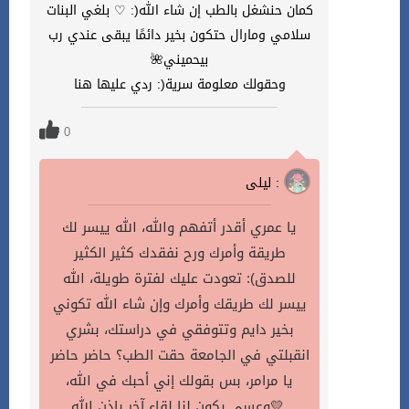
كمان حنشغل بالطب إن شاء الله(: ♡ بلغي البنات
سلامي ومارال حتكون بخير دائمًا يبقى عندي رب
بيحميني🌺
وحقولك معلومة سرية(: ردي عليها هنا
0
ليلى :
يا عمري أقدر أتفهم والله، الله ييسر لك
طريقة وأمرك ورح نفقدك كثير الكثير
للصدق): تعودت عليك لفترة طويلة، الله
ييسر لك طريقك وأمرك وإن شاء الله تكوني
بخير دايم وتتوفقي في دراستك، بشري
انقبلتي في الجامعة حقت الطب؟ حاضر حاضر
يا مرامر، بس بقولك إني أحبك في الله،
وعسى يكون لنا لقاء آخر بإذن الله💛.