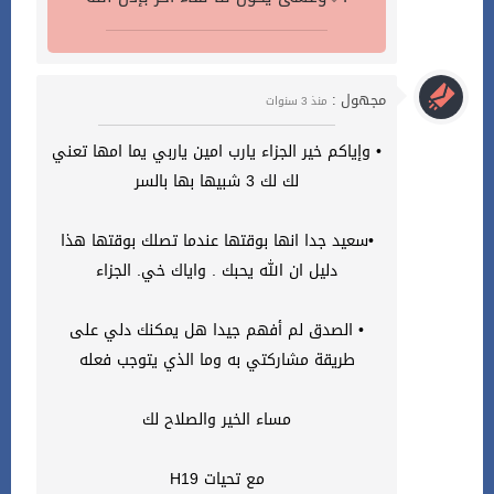
مجهول :
منذ 3 سنوات
• وإياكم خير الجزاء يارب امين ياربي يما امها تعني
لك لك 3 شبيها بها بالسر
•سعيد جدا انها بوقتها عندما تصلك بوقتها هذا
دليل ان الله يحبك . واياك خي. الجزاء
• الصدق لم أفهم جيدا هل يمكنك دلي على
طريقة مشاركتي به وما الذي يتوجب فعله
مساء الخير والصلاح لك
مع تحيات H19