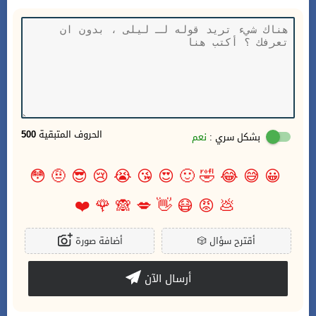
الحروف المتبقية
500
بشكل سري :
نعم
😳
🤨
😎
😢
😭
😘
😍
🙂
🤣
😂
😅
😀
❤️
🌹
🙈
💋
👋
😷
😡
💩
أقترح سؤال
🎲
أضافة صورة
أرسال الآن