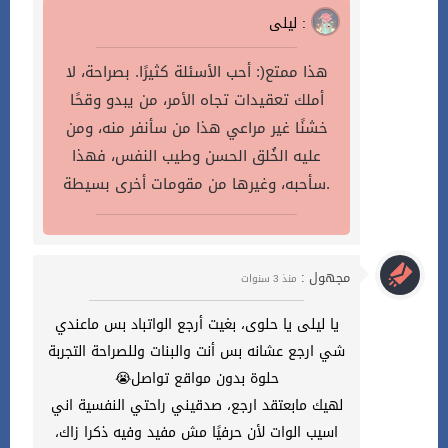
ليلى :
هذا ممتع(: أحب الأسئلة كثيرًا. بصراحة، لا
أملك تعقيدات تجاه الأمر، من يبدو وقحًا
خشنًا غير مراعي هذا من سأنفر منه، ومن
عليه الخُلق الحسن وطيب النفس، فهذا
سأحبه، وغيرها من مقومات أخرى بسيطة.
مجهول :
منذ 3 سنوات
يا ليلى يا حلوى، بغيت أرجع الواتباد بس ماعندي
شي ارجع عشانه بس أنت والبنات وللصراحة التجربة
حلوة بدون مواقع تواصل😭
لهيك مابعتقد ارجع، صدقيني راحتي النفسية اني
اسيب الوات لأن حرفيًا مش مفيد وفيه ذكرا زاك،