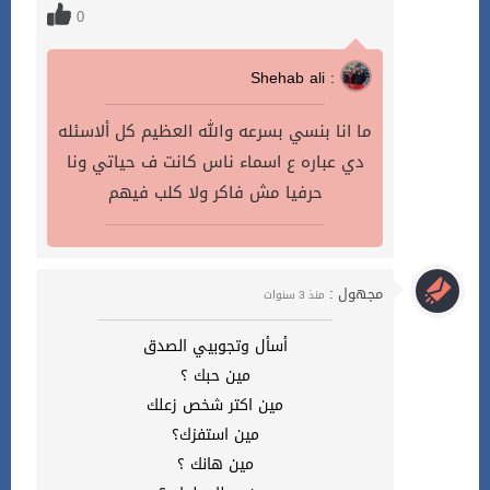
0
Shehab ali :
ما انا بنسي بسرعه والله العظيم كل ألاسئله
دي عباره ع اسماء ناس كانت ف حياتي ونا
حرفيا مش فاكر ولا كلب فيهم
مجهول :
منذ 3 سنوات
أسأل وتجوبيي الصدق
مين حبك ؟
مين اكتر شخص زعلك
مين استفزك؟
مين هانك ؟