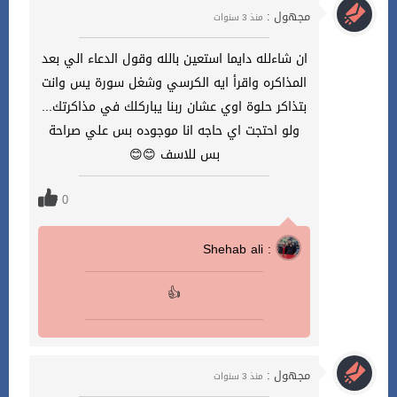
مجهول :
منذ 3 سنوات
ان شاءلله دايما استعين بالله وقول الدعاء الي بعد
المذاكره واقرأ ايه الكرسي وشغل سورة يس وانت
بتذاكر حلوة اوي عشان ربنا يباركلك في مذاكرتك...
ولو احتجت اي حاجه انا موجوده بس علي صراحة
بس للاسف 😊😊
0
Shehab ali :
👍
مجهول :
منذ 3 سنوات