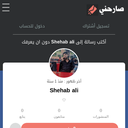
الرئيسية
تسجيل أشتراك
دخول للحساب
أشتراك
أكتب رسالة إلى
Shehab ali
دون ان يعرفك
تسجل الدخول
بحث
أخر ظهور : منذ 1 سنة
تعليمات
Shehab ali
🤍
اتصل بنا
0
0
0
المنشورات
متابعون
يتابع