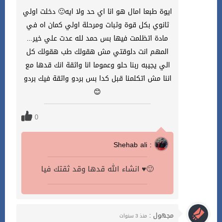
ايوة طبعا امال هو انا اي حد ولا ايه🙂 دخلت اولي
ثانوي بكل قوة وثبات ومرحلة اولي كمان اه في
مادة اتظلمت فيها بس حمد لله عدت علي خير...
المهم انت دلوقتي مش هقولك طب هقولك كل
الي يجيبه ربنا حلو وعموما انا واثقة انك قدها مع
اننا مش اتكلمنا قبل كدا بس بردو واثقة فيك بردو
😊
0
Shehab ali :
انشاء الله قدها وقد ثقتك فيا ♥🙂
مجهول :
منذ 3 سنوات