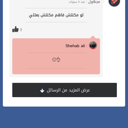
مجهول :
منذ 3 سنوات
لو مكنتش فاهم مكنتش بعتلي
0
Shehab ali :
🙂👌
عرض المزيد من الرسائل