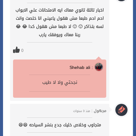
اخبار تالتة ثانوي معاك ايه الامتحانات علي الابواب
احم احم طبعا مش هقول ياعيني انا خلصت وانت
لسه بتذاكر 🙂 🙂 لا طبعا مش هقول كدا 😂 😂
ربنا معاك ويوفقك يارب
0
Shehab ali :
نجحتي ولا لا طيب
مجهول :
منذ 3 سنوات
متجاوب وخلاص خليك جدع بنشر السياحه 😆😆