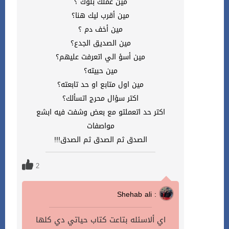
مين عملك بلوك ؟
مين أقرب ليك هنا؟
مين أخف دم ؟
مين الصديق الجدع؟
مين أسؤ الي اتعرفت عليهم؟
مين حبيته؟
مين اول متابع او حد تابعته؟
اكتر سؤال محرج اتسألك؟
اكتر حد اتعملتو مع بعض وشفت فيه ابشع
مواصفات
الصدق ثم الصدق ثم الصدق!!!
2
Shehab ali :
اي ألاسئله بتاعت كتاب حياتي دي كلها