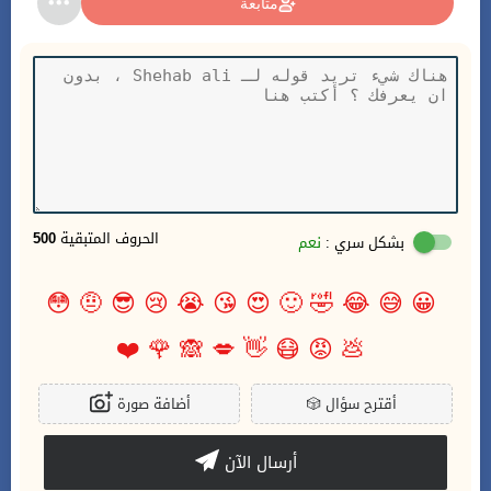
متابعة
الحروف المتبقية
500
بشكل سري :
نعم
😳
🤨
😎
😢
😭
😘
😍
🙂
🤣
😂
😅
😀
❤️
🌹
🙈
💋
👋
😷
😡
💩
أقترح سؤال
🎲
أضافة صورة
أرسال الآن