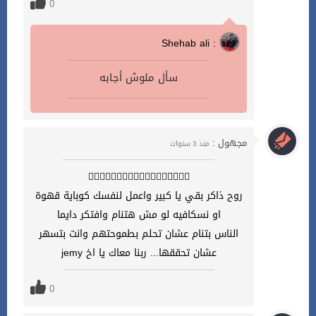
0
Shehab ali :
سأل ملوش أجابه
مجهول :
منذ 3 سنوات
👍🏻👍🏻👍🏻👍🏻👍🏻👍🏻👍🏻👍🏻👍🏻
روح ذاكر بقي يا كبير واعمل لنفسك كوباية قهوة
او نسكافيه لو مش هتنام وافتكر دايما
الناس بتنام عشان تحلم بطموحتهم وانت بتسهر
عشان تحققها... ربنا معاك يا اخ jemy
0