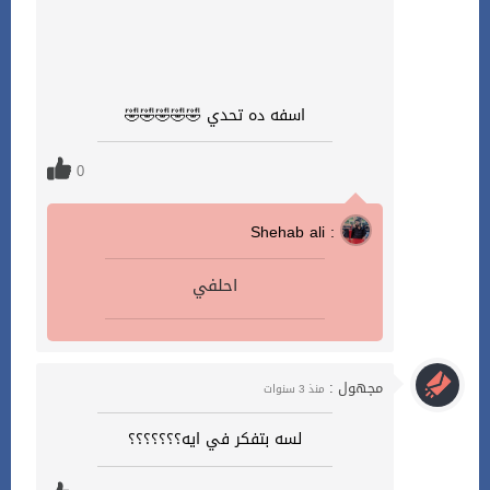
اسفه ده تحدي 🤣🤣🤣🤣🤣
0
Shehab ali :
احلفي
مجهول :
منذ 3 سنوات
لسه بتفكر في ايه؟؟؟؟؟؟؟