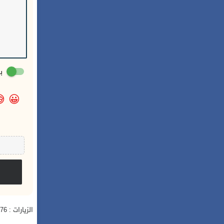
:

😀
الزيارات : 276