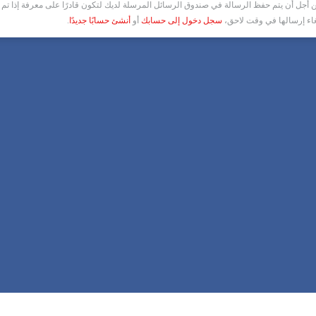
أجل أن يتم حفظ الرسالة في صندوق الرسائل المرسلة لديك لتكون قادرًا على معرفة إذا تم ق
غاء إرسالها في وقت لاحق،
سجل دخول إلى حسابك
أو
أنشئ حسابًا جديدًا
.