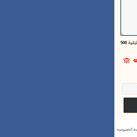
500
الحر
🙈

سياسة الخص