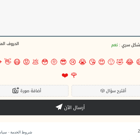
وف المتبقية
نعم
بشكل سري 

👋
😷
😡
💩
😳
🤨
😎
😢
😭
😘
😍
🙂
🤣
😂

❤️
🌹
أضافة صورة
🎲
أقترح سؤال
أرسال الآن
-
وصية
شروط الخدمة