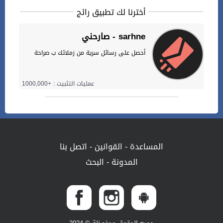
أخترنا لك تطبيق رائج
صارحني - sarhne
أحصل على رسائل سرية من زملائك ب صراحة
عمليات التثبيت : +1000,000
المساعدة
-
القوانين
-
اتصل بنا
المدونة
-
البحث