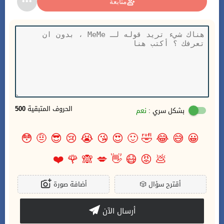
متابعة
الحروف المتبقية
500
بشكل سري :
نعم
😳
🤨
😎
😢
😭
😘
😍
🙂
🤣
😂
😅
😀
❤️
🌹
🙈
💋
👋
😷
😡
💩
أقترح سؤال
🎲
أضافة صورة
أرسال الآن