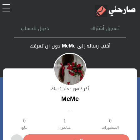
الرئيسية
تسجيل أشتراك
دخول للحساب
أشتراك
أكتب رسالة إلى
MeMe
دون ان تعرفك
تسجل الدخول
بحث
أخر ظهور : منذ 1 سنة
تعليمات
MeMe
...
اتصل بنا
0
1
0
المنشورات
متابعون
يتابع