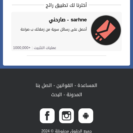
أخترنا لك تطبيق رائج
صارحني - sarhne
أحصل على رسائل سرية من زملائك ب صراحة
عمليات التثبيت : +1000,000
المساعدة
-
القوانين
-
اتصل بنا
المدونة
-
البحث
جميع الحقوق محفوظة © 2024