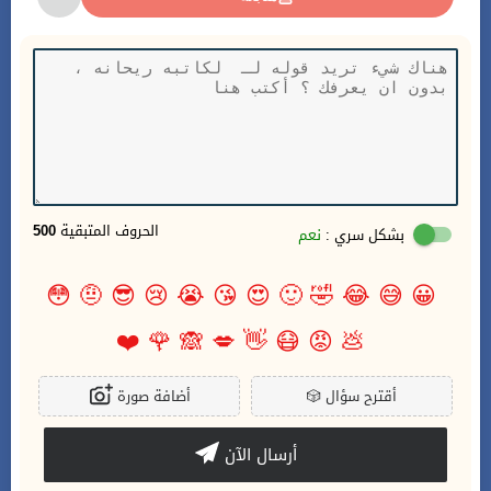
الحروف المتبقية
500
بشكل سري :
نعم
😳
🤨
😎
😢
😭
😘
😍
🙂
🤣
😂
😅
😀
❤️
🌹
🙈
💋
👋
😷
😡
💩
أقترح سؤال
🎲
أضافة صورة
أرسال الآن