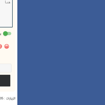
:

😀
الزيارات : 505