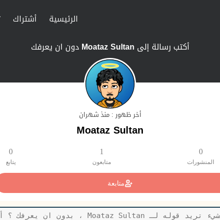
الرئيسية
أشتراك
ت
أكتب رسالة إلى
Moataz Sultan
دون ان يعرفك
أخر ظهور : منذ شهران
Moataz Sultan
0
1
0
المنشورات
متابعون
يتابع
متابعة