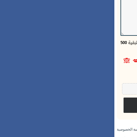
500
الحر
🙈

سياسة الخص