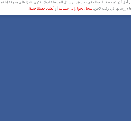
أجل أن يتم حفظ الرسالة في صندوق الرسائل المرسلة لديك لتكون قادرًا على معرفة إذا تم ق
غاء إرسالها في وقت لاحق،
سجل دخول إلى حسابك
أو
أنشئ حسابًا جديدًا
.