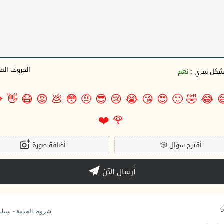
وف المتبقية
نعم
بشكل سري 

👋
😷
😡
💩
😳
🤨
😎
😢
😭
😘
😍
🙂
🤣
😂

❤️
🌹
أضافة صورة
🎲
أقترح سؤال
أرسال الآن
-
وصية
شروط الخدمة