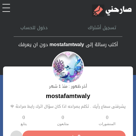
الرئيسية
تسجيل أشتراك
دخول للحساب
أشتراك
أكتب رسالة إلى
mostafamtwaly
دون ان يعرفك
تسجل الدخول
بحث
أخر ظهور : منذ 1 شهر
تعليمات
mostafamtwaly
يشرفنى سماع رأيك . تكلم بصراحه اذا كان سؤال اترك رابط صراحة 🌹
اتصل بنا
0
0
0
المنشورات
متابعون
يتابع