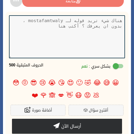
متابعة
الحروف المتبقية
500
بشكل سري :
نعم
😳
🤨
😎
😢
😭
😘
😍
🙂
🤣
😂
😅
😀
❤️
🌹
🙈
💋
👋
😷
😡
💩
أقترح سؤال
🎲
أضافة صورة
أرسال الآن