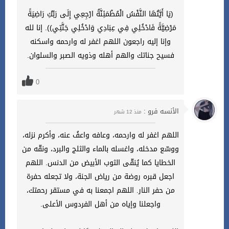
(يَا أَيَّتُهَا النَّفْسُ الْمُطْمَئِنَّةُ ارْجِعِي إِلَى رَبِّكِ رَاضِيَةً
مَرْضِيَّةً فَادْخُلِي فِي عِبَادِي وَادْخُلِي جَنَّتِي)). إنا لله
وإنا إليه راجعون اللهم اغفر له وارحمه واسكنه
فسيح جناتك والهم أهله وذويه الصبر والسلوان.
0
الأنسه فرو :
منذ 12 شهر
اللهم اغفر له وارحمه، وعافه واعفُ عنه، وأكرم نزله،
ووسّع مدخله، واغسله بالماء والثلج والبرد، ونقّه من
الخطايا كما يُنقّى الثوب الأبيض من الدنس. اللهم
اجعل قبره روضة من رياض الجنة، ولا تجعله حفرة
من حفر النار. اللهم اجمعنا به في مستقر رحمتك،
واجعلنا وإياه من أهل الفردوس الأعلى.