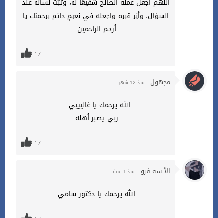
اللهم اجعل عمله الصالح شفيعًا له، وثبّت لسانه عند
السؤال، وأنِر قبره واجعله في نعيمٍ دائم برحمتك يا
أرحم الراحمين.
17
مجهول :
منذ 12 شهر
الله يرحمك يا غاليييي....
ربي يصبر أهله.
17
الأنسه فرو :
منذ 1 سنة
الله يرحمك يا دكتور سامي.