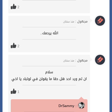
2
مجهول :
منذ سنتان
الله يرحمك..
2
مجهول :
منذ سنتان
سلام
ان تم ورد احد هل حقا ما يقولن في لوتباد يا اخي
1
DrSammy :