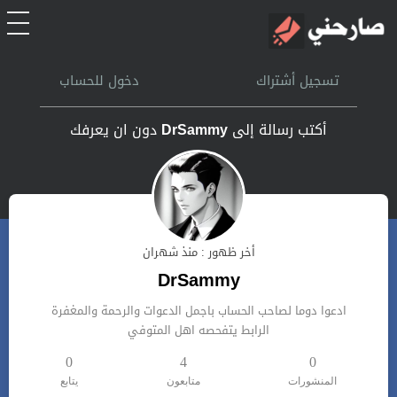
الرئيسية
تسجيل أشتراك
دخول للحساب
أشتراك
أكتب رسالة إلى
DrSammy
دون ان يعرفك
تسجل الدخول
بحث
أخر ظهور : منذ شهران
تعليمات
DrSammy
ادعوا دوما لصاحب الحساب باجمل الدعوات والرحمة والمغفرة
اتصل بنا
الرابط يتفحصه اهل المتوفي
0
4
0
المنشورات
متابعون
يتابع