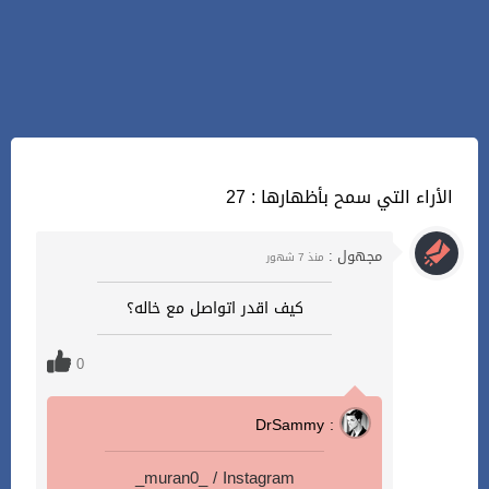
27 : الأراء التي سمح بأظهارها
مجهول :
منذ 7 شهور
كيف اقدر اتواصل مع خاله؟
0
DrSammy :
_muran0_ / Instagram