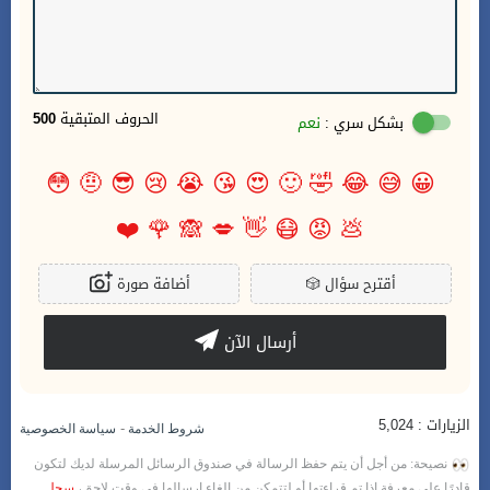
الحروف المتبقية
500
بشكل سري :
نعم
😳
🤨
😎
😢
😭
😘
😍
🙂
🤣
😂
😅
😀
❤️
🌹
🙈
💋
👋
😷
😡
💩
أقترح سؤال
🎲
أضافة صورة
أرسال الآن
الزيارات : 5,024
-
شروط الخدمة
سياسة الخصوصية
نصيحة: من أجل أن يتم حفظ الرسالة في صندوق الرسائل المرسلة لديك لتكون
قادرًا على معرفة إذا تم قراءتها أو لتتمكن من إلغاء إرسالها في وقت لاحق،
سجل