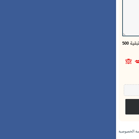
500
الحر
🙈

سياسة الخص