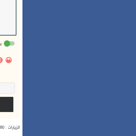
:

😀
الزيارات : 28,780