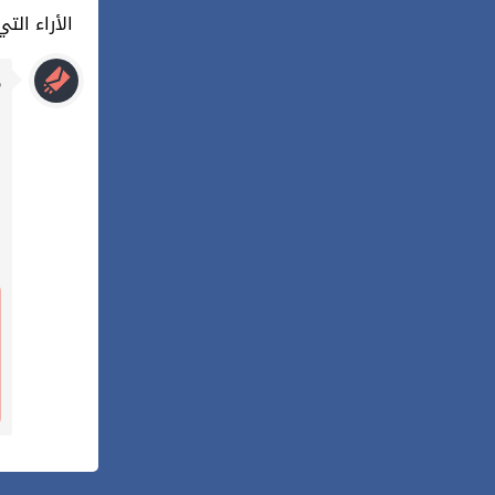
1 : الأراء 
م