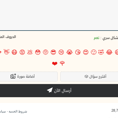
وف المتبقية
نعم
بشكل سري 

👋
😷
😡
💩
😳
🤨
😎
😢
😭
😘
😍
🙂
🤣
😂

❤️
🌹
أضافة صورة
🎲
أقترح سؤال
أرسال الآن
-
وصية
شروط الخدمة