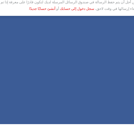
أجل أن يتم حفظ الرسالة في صندوق الرسائل المرسلة لديك لتكون قادرًا على معرفة إذا تم ق
غاء إرسالها في وقت لاحق،
سجل دخول إلى حسابك
أو
أنشئ حسابًا جديدًا
.