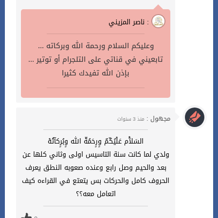
ناصر المزيني :
وعليكم السلام ورحمة الله وبركاته ...
تابعيني في قناتي على التلجرام أو توتير ...
بإذن الله تفيدك كثيرا
مجهول :
منذ 3 سنوات
السَلآْم عَلْيُكّمٌ وٍرٍحَمُةّ الله وٍبُرٍكآتُهْ
ولدي لما كانت سنة التاسيس اولى وثاني كلها عن
بعد والحيم وصل رابع وعنده صعوبه النطق يعرف
الحروف كامل والحركات بس يتعتع في القراءه كيف
اتعامل معه؟؟