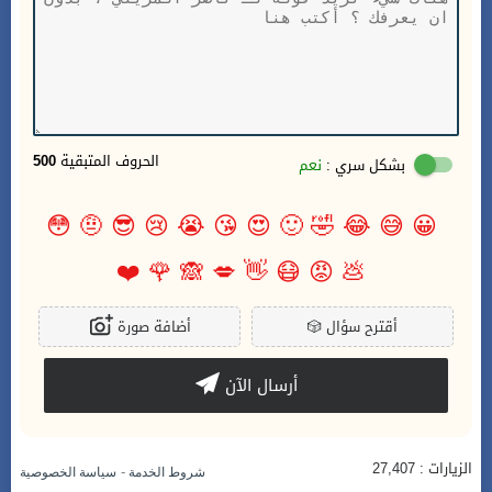
الحروف المتبقية
500
بشكل سري :
نعم
😳
🤨
😎
😢
😭
😘
😍
🙂
🤣
😂
😅
😀
❤️
🌹
🙈
💋
👋
😷
😡
💩
أقترح سؤال
🎲
أضافة صورة
أرسال الآن
الزيارات : 27,407
-
شروط الخدمة
سياسة الخصوصية