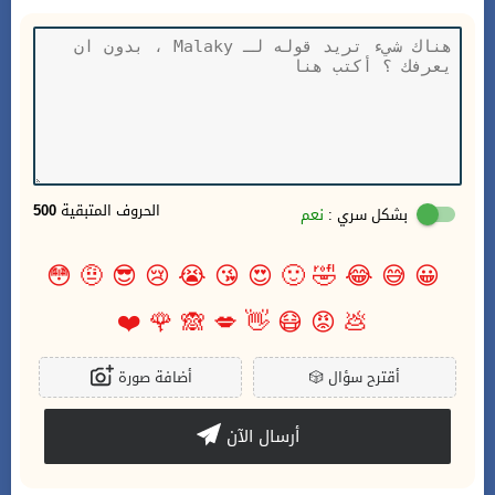
الحروف المتبقية
500
بشكل سري :
نعم
😳
🤨
😎
😢
😭
😘
😍
🙂
🤣
😂
😅
😀
❤️
🌹
🙈
💋
👋
😷
😡
💩
أقترح سؤال
🎲
أضافة صورة
أرسال الآن