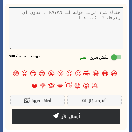
الحروف المتبقية
500
بشكل سري :
نعم
😳
🤨
😎
😢
😭
😘
😍
🙂
🤣
😂
😅
😀
❤️
🌹
🙈
💋
👋
😷
😡
💩
أقترح سؤال
🎲
أضافة صورة
أرسال الآن