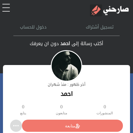
الرئيسية
تسجيل أشتراك
دخول للحساب
أشتراك
أكتب رسالة إلى
احمد
دون ان يعرفك
تسجل الدخول
بحث
أخر ظهور : منذ شهران
تعليمات
احمد
اتصل بنا
0
0
0
المنشورات
متابعون
يتابع
متابعة