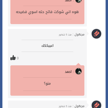
احمد :
هوه اني شوكت فاتح حته اسوي فضيحه
مجهول :
منذ 5 شهور
اعببككك
0
احمد :
منو؟
مجهول :
منذ 5 شهور