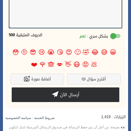
الحروف المتبقية
500
بشكل سري :
نعم
😳
🤨
😎
😢
😭
😘
😍
🙂
🤣
😂
😅
😀
❤️
🌹
🙈
💋
👋
😷
😡
💩
أقترح سؤال
🎲
أضافة صورة
أرسال الآن
الزيارات : 1,419
-
شروط الخدمة
سياسة الخصوصية
نصيحة: من أجل أن يتم حفظ الرسالة في صندوق الرسائل المرسلة لديك لتكون