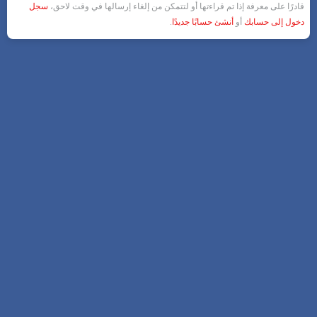
قادرًا على معرفة إذا تم قراءتها أو لتتمكن من إلغاء إرسالها في وقت لاحق،
سجل
دخول إلى حسابك
أو
أنشئ حسابًا جديدًا
.