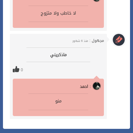
لا خاطب ولا متزوج
مجهول :
منذ 6 شهور
ماذكريني
0
احمد :
منو