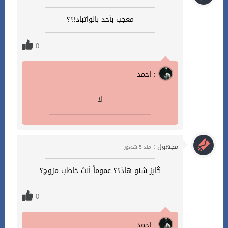
معجب بأحد بالواتباد!؟؟
0
احمد :
لا
مجهول :
منذ 5 شهور
گايز شنو هاذ؟؟ عموماً أنتُ خاطب مزوج؟
0
احمد :