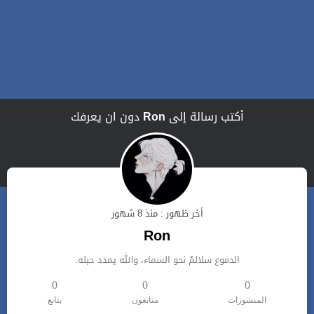
أكتب رسالة إلى
Ron
دون ان يعرفك
أخر ظهور : منذ 8 شهور
Ron
الدموع سلالمٌ نحو السماء، والله يمدد حبله.
0
0
0
المنشورات
متابعون
يتابع