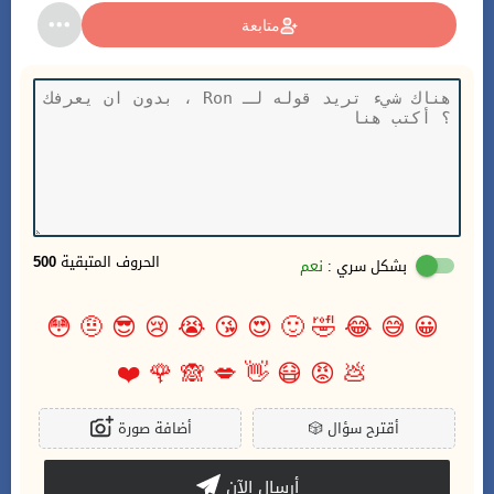
متابعة
الحروف المتبقية
500
بشكل سري :
نعم
😳
🤨
😎
😢
😭
😘
😍
🙂
🤣
😂
😅
😀
❤️
🌹
🙈
💋
👋
😷
😡
💩
أقترح سؤال
🎲
أضافة صورة
أرسال الآن