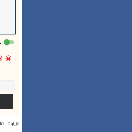
:

😀
الزيارات : 251