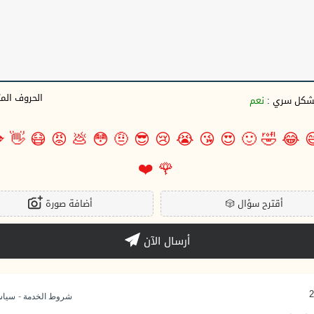
وف المتبقية
نعم
بشكل سري 

👋
😷
😡
💩
😳
🤨
😎
😢
😭
😘
😍
🙂
🤣
😂

❤️
🌹
أضافة صورة
🎲
أقترح سؤال
أرسال الآن
-
وصية
شروط الخدمة