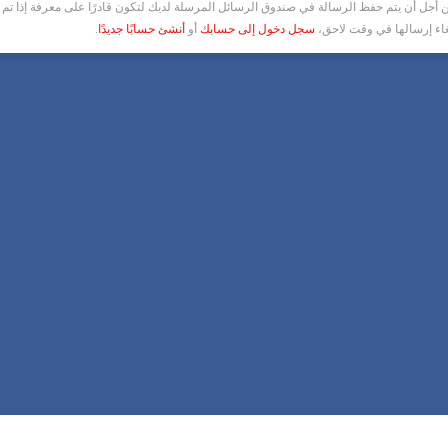
أجل أن يتم حفظ الرسالة في صندوق الرسائل المرسلة لديك لتكون قادرًا على معرفة إذا تم ق
غاء إرسالها في وقت لاحق،
سجل دخول إلى حسابك
أو
أنشئ حسابًا جديدًا
.