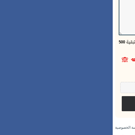
500
الحر
🙈

سياسة الخص