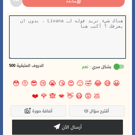
متابعة
الحروف المتبقية
500
بشكل سري :
نعم
😳
🤨
😎
😢
😭
😘
😍
🙂
🤣
😂
😅
😀
❤️
🌹
🙈
💋
👋
😷
😡
💩
أقترح سؤال
🎲
أضافة صورة
أرسال الآن