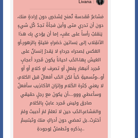
Livana :
مَشاعرٌ مُقدسة تُمنح لِشخصٍ دون إرادةٍ منكَ،
دون أن تدري متى وأين فجأةً تجدُ كُل شيءٍ
يَنقلبُ رأساً على عقبٍ، إما أن يؤدي بِك هذا
الأنقِلاب إلى بَساتين خضراءٍ مَليئةٍ بِالزهور،أو
العَكس لِصحراء جرداءٍ لا يَقدرُ إنسانٌ على
العَيش بِها،الحُب احياناً يكون مُجرد أعجابٍ
مُجرد أنبهار بِفعلٍ أو تصرف او كلامٍ أو أو
أو..،ونُسميةِ حُباً لكِن الحُب أفعالٌ قبل الكلام،
لا يعني كِثرة الكَلام وإتزان الأكاذِيب سأفعلُ
وسأعطي ووو...،أن يكونَ مع رجلٍ حقيقي
صادِق وليسَ مُجرد عابثٍ بِالكلام
والمَشاعر،الحُب حين لا تعلمُ لمَ أحببتَ ولمَ
أخترتَ..بل تمضي دون أدراكٍ منكَ وتَبتسِمُ
بِذكرهِ وتَطمئنُ لِوجودةِ..