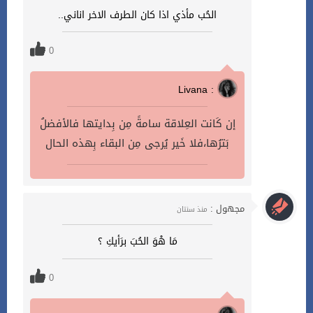
الحُب مأذي اذا كان الطرف الاخر اناني..
0
Livana :
إن كَانت العِلاقة سامةً مِن بِدايتها فالأفضلُ
بَترُها،فلا خَير يُرجى مِن البقاء بِهذه الحال
مجهول :
منذ سنتان
مَا هْوَ الحُبَ برَأيكِ ؟
0