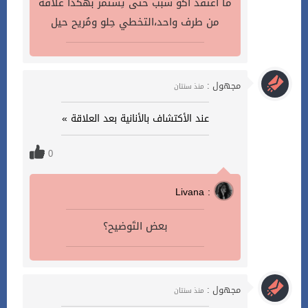
ما اعتقد اكو سبب حتى تِستمر بهكذا علاقة
من طرف واحد،التخطي حِلو ومُريح حيل
مجهول :
منذ سنتان
عند الأكتشاف بالأنانية بعد العلاقة »
0
Livana :
بعض التَوضيح؟
مجهول :
منذ سنتان