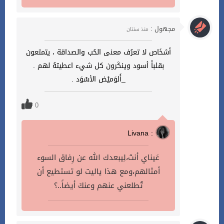
مجهول :
منذ سنتان
أشخَاص لا تعرُف معنى الحُب والصداقة ، يتمتعون
بقلباً أسود وينكَرون كل شيء اعطيتهُ لهم .
_أَلوَميْض الأسْوَد .
0
Livana :
عَيناي أنتَ،لِيبعدك الله عن رِفاق السوء
أمثالهم،ومع هذا ياليت لو تستطيع أن
تُطلعني عنهم وعنكَ أيضاً..؟