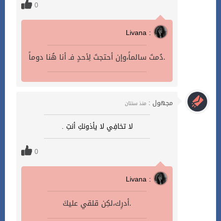
0
Livana :
دُمتَ سالماً،وإن أحتجتَ لِأحدٍ فـ أنا هُنا دوماً.
مجهول :
منذ سنتان
لا تخافِي لا يأذونكِ أنتِ .
0
Livana :
أدرِك،لكِن قلقي عليكَ.