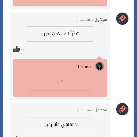
مجهول :
منذ سنتان
شكَراً لك ، دُمتِ بخير .
0
Livana :
..♡
مجهول :
منذ سنتان
لا تقلقِي فأنا بخير .