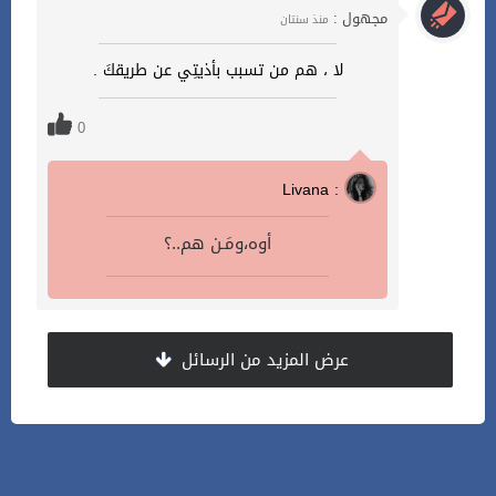
مجهول :
منذ سنتان
لا ، هم من تسبب بأذيتِي عن طريقكَ .
0
Livana :
أوه،ومَـن هم..؟
عرض المزيد من الرسائل