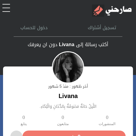
الرئيسية
تسجيل أشتراك
دخول للحساب
أشتراك
أكتب رسالة إلى
Livana
دون ان يعرفك
تسجل الدخول
بحث
أخر ظهور : منذ 5 شهور
تعليمات
Livana
اللَّيلُ حَانَةٌ مَخنوقَةٌ بِالدُّخَانِ وَالْبُكَاءِ.
اتصل بنا
0
0
0
المنشورات
متابعون
يتابع