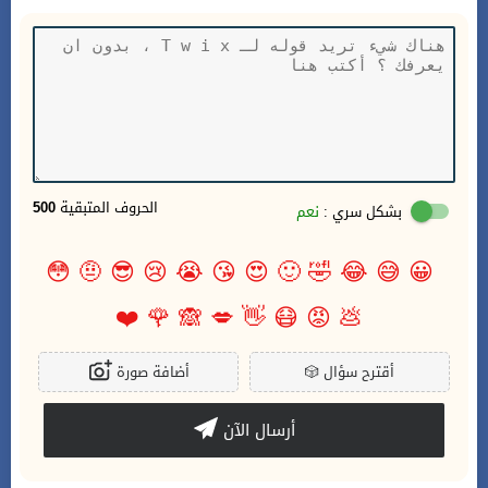
الحروف المتبقية
500
بشكل سري :
نعم
😳
🤨
😎
😢
😭
😘
😍
🙂
🤣
😂
😅
😀
❤️
🌹
🙈
💋
👋
😷
😡
💩
أقترح سؤال
🎲
أضافة صورة
أرسال الآن