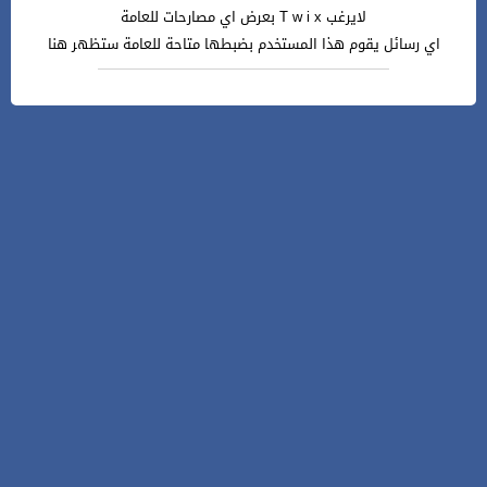
لايرغب T w i x بعرض اي مصارحات للعامة
اي رسائل يقوم هذا المستخدم بضبطها متاحة للعامة ستظهر هنا