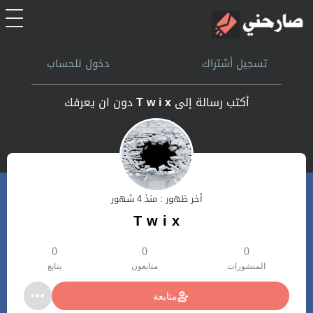
الرئيسية
تسجيل أشتراك
دخول للحساب
أشتراك
أكتب رسالة إلى
T w i x
دون ان يعرفك
تسجل الدخول
بحث
أخر ظهور : منذ 4 شهور
تعليمات
T w i x
اتصل بنا
0
0
0
المنشورات
متابعون
يتابع
متابعة