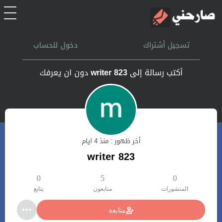
الرئيسية
تسجيل أشتراك
دخول للحساب
أشتراك
أكتب رسالة إلى
writer 823
دون ان يعرفك
تسجل الدخول
بحث
أخر ظهور : منذ 4 ايام
تعليمات
writer 823
اتصل بنا
0
5
0
المنشورات
متابعون
يتابع
متابعة