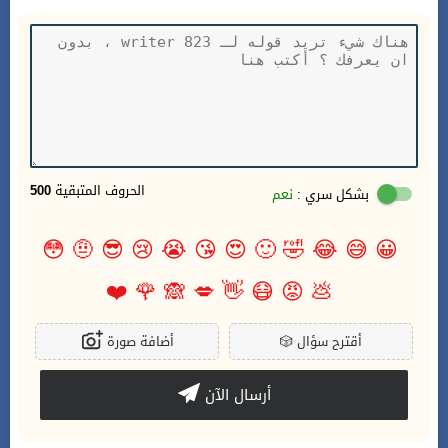
الحروف المتبقية
500
بشكل سري :
نعم
😳
🤨
😎
😢
😭
😘
😍
🙂
🤣
😂
😅
😀
❤️
🌹
🙈
💋
👋
😷
😡
💩
أقترح سؤال
🎲
أضافة صورة
أرسال الآن