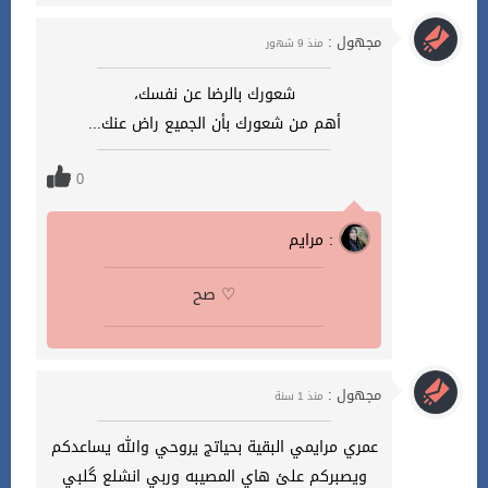
مجهول :
منذ 9 شهور
شعورك بالرضا عن نفسك،
أهم من شعورك بأن الجميع راض عنك...
0
مرايم :
صح ♡
مجهول :
منذ 1 سنة
عمري مرايمي البقية بحياتج يروحي والله يساعدكم
ويصبركم علئ هاي المصيبه وربي انشلع گلبي