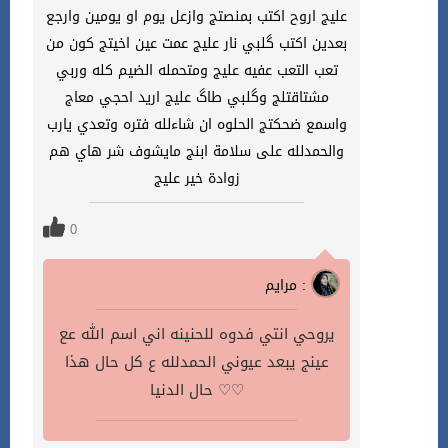
عليج اروح اكتب بمنصتج وازعل يوم او يومين وارجع
بعدين اكتب گلبي نار عليج عمت عين اخيتج كون من
تعب التعب عفيه عليج ومتحمله الضيم كله وربي
مشتاقتلج وگلبي طاگ عليج اريد احجي معاج
واسمع ضحكتج الحلوه ان شاءلله فتره وتعدي يارب
والحمدلله على سلامة ابنج مايشوف شر هاي هم
زوادة خير عليج
0
مرايم :
يروحي انتي فدوه للحنينه اني اسم الله عع
عينج يبعد عيوني الحمدلله ع كل حال هذا
حال الدنيا ♡♡