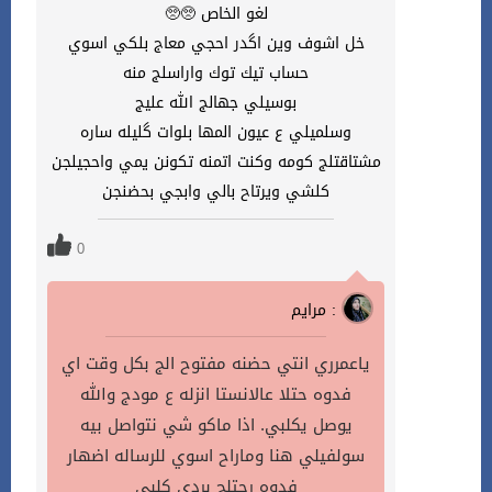
لغو الخاص 🥺🥺
خل اشوف وين اگدر احجي معاج بلكي اسوي
حساب تيك توك واراسلج منه
بوسيلي جهالج الله عليج
وسلميلي ع عيون المها بلوات گليله ساره
مشتاقتلج كومه وكنت اتمنه تكونن يمي واحجيلجن
كلشي ويرتاح بالي وابجي بحضنجن
0
مرايم :
ياعمرري انتي حضنه مفتوح الج بكل وقت اي
فدوه حتلا عالانستا انزله ع مودج والله
يوصل يكلبي. اذا ماكو شي نتواصل بيه
سولفيلي هنا وماراح اسوي للرساله اضهار
فدوه رحتلج بردي كلبي