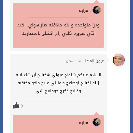
مرايم :
وين متواجده والله حاذفته صار هواي. اكيد
انتي سويره كلبي راح اكتبلج بالمصارحه
عيون المها :
منذ 3 شهور
السلام عليكم شلونج عيوني شخبارچ أن شاء الله
زينه اخبارج اوضاعج طمنيني عليچ ماكو مختفيه
وضايع ذكرج خومابيج شي
0
مرايم :