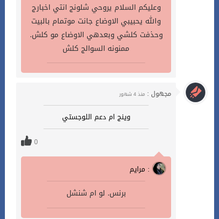
وعليكم السلام يروحي شلونج انتي اخبارج
والله يحبيبي الاوضاع جانت موتمام بالبيت
وحذفت كلشي وبعدهي الاوضاع مو كلش.
ممنونه السوالج كلش
مجهول :
منذ 4 شهور
وينج ام دعم اللوجستي
0
مرايم :
برنس. لو ام شنشل