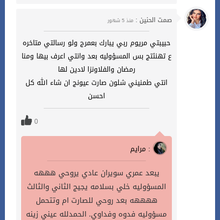
صمت الحنين :
منذ 5 شهور
حبيبتي مريوم ربي يبارك بعمرج ولو رسالتي متاخره
ع تهنئتج بس المسؤوليه بعد وانتي اعرف بيها ومنا
رمضان والفلاونزا لادين لها
انتي طمنيني شلون صارت عيونج ان شاء الله كل
احسن
0
مرايم :
يبعد عمري سويران عادي يروحي هههه
المسؤوليه خلي بسلامه يجيج الثاني والثالث
ههههه بعد روحي للصارت ام وتتحمل
مسؤوليه فدوه وفداوي. الحمدلله عيني زينه