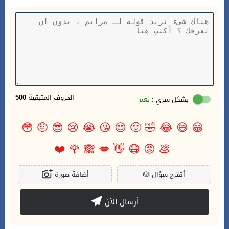
الحروف المتبقية
500
بشكل سري :
نعم
😳
🤨
😎
😢
😭
😘
😍
🙂
🤣
😂
😅
😀
❤️
🌹
🙈
💋
👋
😷
😡
💩
أقترح سؤال
🎲
أضافة صورة
أرسال الآن