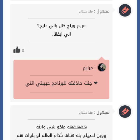
مجهول :
منذ سنتان
مريم وينج ظل بالي عليج؟
اني ايڤانا.
0
مرايم :
جنت حاذفته للبرنامج حبيبتي انتي ❤
مجهول :
منذ سنتان
هههههه ماكو شي والله
ووين احجيلج بله هنانه گدام العالم لو بلوات هم