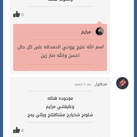
0
مرايم :
اسم الله عليج يروحي الحمدلله على كل حال.
احسن والله صار زين
مجهول :
منذ 3 شهور
موجوده هنانه
وعايفتني مرايم
شلونج شخبارج مشتاقتلج وبالي يمج
0