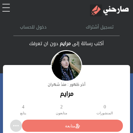
الرئيسية
تسجيل أشتراك
دخول للحساب
أشتراك
أكتب رسالة إلى
مرايم
دون ان تعرفك
تسجل الدخول
بحث
أخر ظهور : منذ شهران
تعليمات
مرايم
اتصل بنا
4
2
0
المنشورات
متابعون
يتابع
متابعة