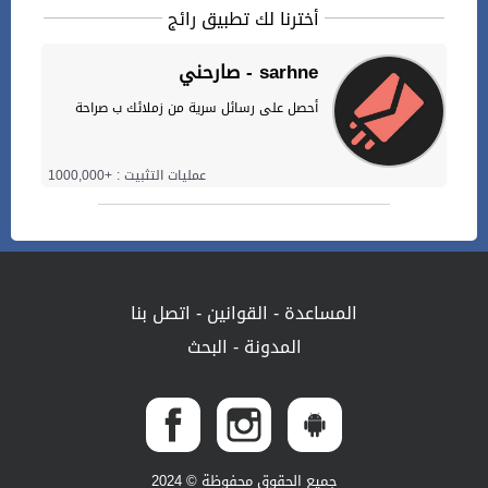
أخترنا لك تطبيق رائج
صارحني - sarhne
أحصل على رسائل سرية من زملائك ب صراحة
عمليات التثبيت : +1000,000
المساعدة
-
القوانين
-
اتصل بنا
المدونة
-
البحث
جميع الحقوق محفوظة © 2024