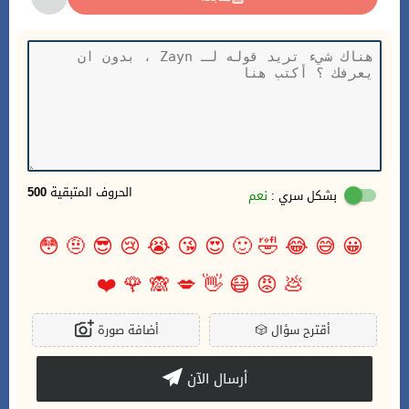
الحروف المتبقية
500
بشكل سري :
نعم
😳
🤨
😎
😢
😭
😘
😍
🙂
🤣
😂
😅
😀
❤️
🌹
🙈
💋
👋
😷
😡
💩
أقترح سؤال
🎲
أضافة صورة
أرسال الآن